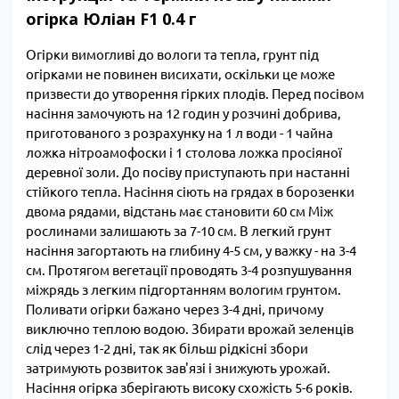
огірка Юліан F1 0.4 г
Огірки вимогливі до вологи та тепла, грунт під
огірками не повинен висихати, оскільки це може
призвести до утворення гірких плодів. Перед посівом
насіння замочують на 12 годин у розчині добрива,
приготованого з розрахунку на 1 л води - 1 чайна
ложка нітроамофоски і 1 столова ложка просіяної
деревної золи. До посіву приступають при настанні
стійкого тепла. Насіння сіють на грядах в борозенки
двома рядами, відстань має становити 60 см Між
рослинами залишають за 7-10 см. В легкий грунт
насіння загортають на глибину 4-5 см, у важку - на 3-4
см. Протягом вегетації проводять 3-4 розпушування
міжрядь з легким підгортанням вологим грунтом.
Поливати огірки бажано через 3-4 дні, причому
виключно теплою водою. Збирати врожай зеленців
слід через 1-2 дні, так як більш рідкісні збори
затримують розвиток зав'язі і знижують урожай.
Насіння огірка зберігають високу схожість 5-6 років.