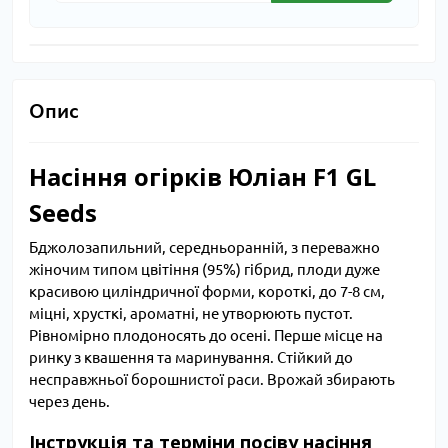
Опис
Насіння огірків Юліан F1 GL
Seeds
Бджолозапильний, середньоранній, з переважно
жіночим типом цвітіння (95%) гібрид, плоди дуже
красивою циліндричної форми, короткі, до 7-8 см,
міцні, хрусткі, ароматні, не утворюють пустот.
Рівномірно плодоносять до осені. Перше місце на
ринку з квашення та маринування. Стійкий до
несправжньої борошнистої раси. Врожай збирають
через день.
Інструкція та терміни посіву насіння