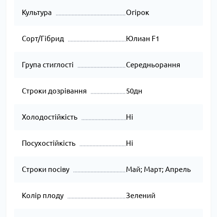
Культура
Огірок
Сорт/Гібрид
Юлиан F1
Група стиглості
Середньорання
Строки дозрівання
50дн
Холодостійкість
Ні
Посухостійкість
Ні
Строки посіву
Май; Март; Апрель
Колір плоду
Зелений