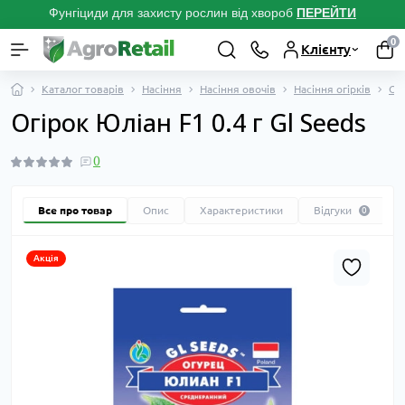
Фунгіциди для захисту рослин від хвороб
ПЕРЕЙТ
И
0
Клієнту
Каталог товарів
Насіння
Насіння овочів
Насіння огірків
Ог
Огірок Юліан F1 0.4 г Gl Seeds
0
Все про товар
Опис
Характеристики
Відгуки
0
Акція