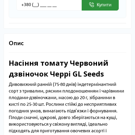
Купити
Опис
Насіння томату Червоний
дзвіночок Черрі GL Seeds
Дивовижний ранній (75-80 днів) індетермінантний
сорт з тривалим, рясним плодоношенням і чарівними
плодами-дзвіночками, масою до 20 г, зібраними в
кисті по 25-30 шт. Рослини стійкі до несприятливих
погодних умов, вимагають підв'язки і формування.
Плоди смачні, цукрові, довго зберігаються на кущі,
використовуються у свіжому вигляді, ідеально
підходять для приготування овочевих асорті і