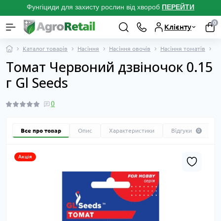
Фунгіциди для захисту рослин від хвороб
ПЕРЕЙТ
И
0
Клієнту
Каталог товарів
Насіння
Насіння овочів
Насіння томатів
В
Томат Червоний дзвіночок 0.15
г Gl Seeds
0
Все про товар
Опис
Характеристики
Відгуки
0
Акція