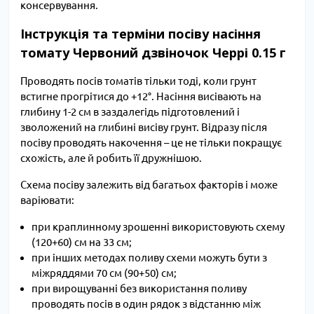
консервування.
Інструкція та терміни посіву насіння
томату Червоний дзвіночок Черрі 0.15 г
Проводять посів томатів тільки тоді, коли грунт
встигне прогрітися до +12°. Насіння висівають на
глибину 1-2 см в заздалегідь підготовлений і
зволожений на глибині висіву грунт. Відразу після
посіву проводять накочення – це не тільки покращує
схожість, але й робить її дружнішою.
Схема посіву залежить від багатьох факторів і може
варіювати:
при краплинному зрошенні використовують схему
(120+60) см на 33 см;
при інших методах поливу схеми можуть бути з
міжряддями 70 см (90+50) см;
при вирощуванні без використання поливу
проводять посів в один рядок з відстанню між