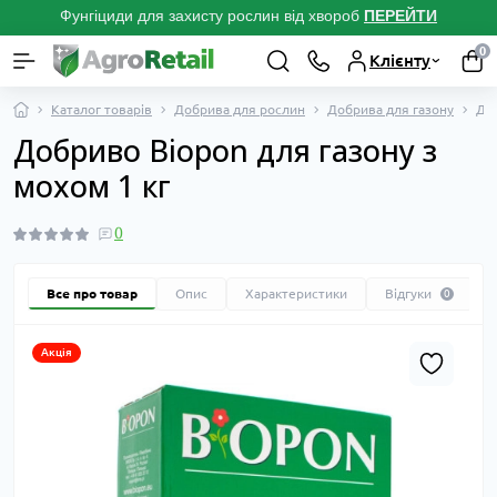
Фунгіциди для захисту рослин від хвороб
ПЕРЕЙТ
И
0
Клієнту
Каталог товарів
Добрива для рослин
Добрива для газону
Доб
Добриво Biopon для газону з
мохом 1 кг
0
Все про товар
Опис
Характеристики
Відгуки
0
Акція