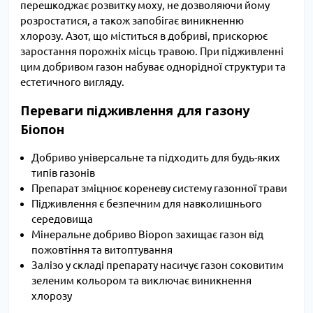
перешкоджає розвитку моху, не дозволяючи йому
розростатися, а також запобігає виникненню
хлорозу. Азот, що міститься в добриві, прискорює
заростання порожніх місць травою. При підживленні
цим добривом газон набуває однорідної структури та
естетичного вигляду.
Переваги підживлення для газону
Біопон
Добриво універсальне та підходить для будь-яких
типів газонів
Препарат зміцнює кореневу систему газонної трави
Підживлення є безпечним для навколишнього
середовища
Мінеральне добриво Biopon захищає газон від
пожовтіння та витоптування
Залізо у складі препарату насичує газон соковитим
зеленим кольором та виключає виникнення
хлорозу