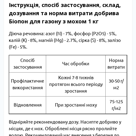
Інструкція, спосіб застосування, склад,
дозування та норма витрати добрива
Біопон для газону з мохом 1 кг
Діюча речовина: азот (N) - 7%, фосфор (P2O5) - 5%,
калій (К) - 8%, магній (Mg) - 2.7%, сірка (S) - 8%, залізо
(Fe) - 5%.
Спосіб
Норма
Час обробки
застосування
витрати
Кожні 7-8 тижнів
Профілактичне
30-50 г/
протягом всього періоду
використання
м2
зростання
75-125
Відновлення
При зростанні моху
г/м2
Відміряйте рекомендовану дозу. Насипте добриво у
місцях, де є мох. Оброблені місця рясно пролийте
водою. Рекомендований час внесення з березня до