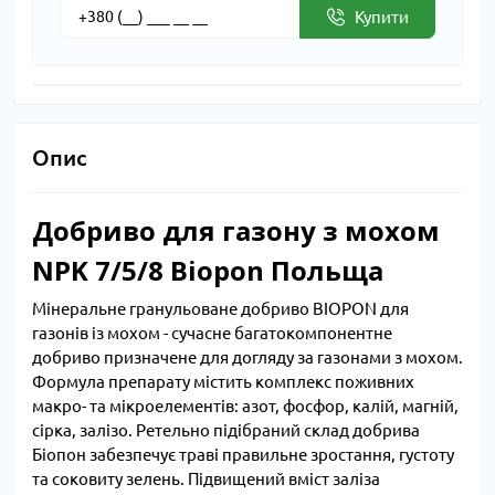
Купити
Опис
Добриво для газону з мохом
NPK 7/5/8 Biopon Польща
Мінеральне гранульоване добриво BIOPON для
газонів із мохом - сучасне багатокомпонентне
добриво призначене для догляду за газонами з мохом.
Формула препарату містить комплекс поживних
макро- та мікроелементів: азот, фосфор, калій, магній,
сірка, залізо. Ретельно підібраний склад добрива
Біопон забезпечує траві правильне зростання, густоту
та соковиту зелень. Підвищений вміст заліза