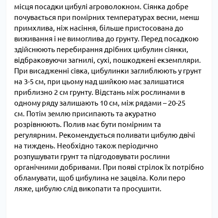
місця посадки цибулі агроволокном. Сіянка добре
почувається при помірних температурах весни, менш
примхлива, ніж насіння, більше пристосована до
виживання і не вимоглива до грунту. Перед посадкою
здійснюють перебирання дрібних цибулин сіянки,
відбраковуючи загнилі, сухі, пошкоджені екземпляри.
При висадженні сівка, цибулинки заглиблюють у грунт
на 3-5 см, при цьому над шийкою має залишатися
приблизно 2 см грунту. Відстань між рослинами в
одному ряду залишають 10 см, між рядами – 20-25
см. Потім землю присипають та акуратно
розрівнюють. Полив має бути помірним та
регулярним. Рекомендується поливати цибулю двічі
на тиждень. Необхідно також періодично
розпушувати грунт та підгодовувати рослини
органічними добривами. При появі стрілок їх потрібно
обламувати, щоб цибулина не зацвіла. Коли перо
ляже, цибулю слід викопати та просушити.