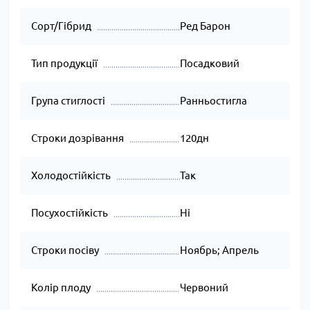
Сорт/Гібрид
Ред Барон
Тип продукції
Посадковий
Група стиглості
Ранньостигла
Строки дозрівання
120дн
Холодостійкість
Так
Посухостійкість
Ні
Строки посіву
Ноябрь; Апрель
Колір плоду
Червоний