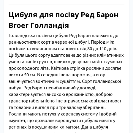
Цибуля для посіву Ред Барон
Broer Голландія
Голландська посівна цибуля Ред Барон належить до
ранньостиглих сортів червоної цибулі. Період між
посівом та виляганням становить від 80 до 110 днів.
Цибуля цього сорту адаптована до різних кліматичних
умов та типів грунтів, швидко дозріває навіть в умовах
прохолодного літа. Квіткова стрілка рослини досягає
висоти 50 см. В середині вона порожня, а вгорі
закінчується зонтичним суцвіттям. Сорт голландської
цибулі Ред Барон невибагливий у догляді,
характеризується високою врожайністю, доброю
транспортабельністю і не втрачає смакові властивості
та товарний вигляд при тривалому зберіганні.
Рослини мають потужну кореневу систему і добрий
імунітет, що дозволяє вирощувати цибулю навіть у
регіонах із посушливим кліматом. Дана цибуля