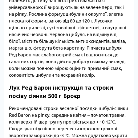
належить до типу напівгострих і вважається
універсальною: її вирощують як на зелене перо, так і
на ріпку. Рослина формує цибулини округлої, злегка
плескатої форми, вагою від 80 до 120 г. Лусочки
щільно прилеглі, сухі зовнішні - фіолетові, а внутрішні -
насичено червоні. Червона цибуля, на відміну від
білої, містить більшу кількість антиоксидантів, заліза,
марганцю, фтору та бета-каротину. Ріпчаста цибуля
Ред Барон має слабогострий смак і відноситься до
салатних сортів, вона дійсно добра у свіжому вигляді,
коли можна повною мірою оцінити приємний смак,
соковитість цибулин та яскравий колір.
Лук Ред Барон інструкція та строки
посіву сіянки 500 г Броєр
Рекомендовані строки весняної посадки цибулі-сіянки
Red Baron на ріпку: середина квітня – початок травня,
коли верхній шар грунту прогріється до + 10-12°C.
Сходи здатні успішно перенести короткострокові
зворотні заморозки до -3 ℃. Можна додатково укрити