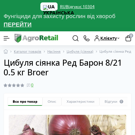
UA
Відгуки: 10304
RU
Фунгіциди для захисту рослин від хвороб
ПЕРЕЙТ
И
0
Клієнту
Каталог товарів
Насіння
Цибуля (сіянка)
Цибуля сіянка Ред Ба
Цибуля сіянка Ред Барон 8/21
0.5 кг Broer
0
Все про товар
Опис
Характеристики
Відгуки
0