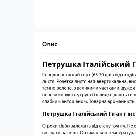
Опис
Петрушка Італійський Гі
Середньостиглий сорт (65-70 днів від сход
листя. Розетка листя напіввертикальна, висо
темно-зелене, з великими частками, дуже а
перезимовують у ґрунті і швидко дають сві
слабким антоціаном. Товарна врожайність б
Петрушка Італійський Гігант інст
Строки сівби залежать від стану ґрунту. Не 
висівати насіння. Оптимальна температура д