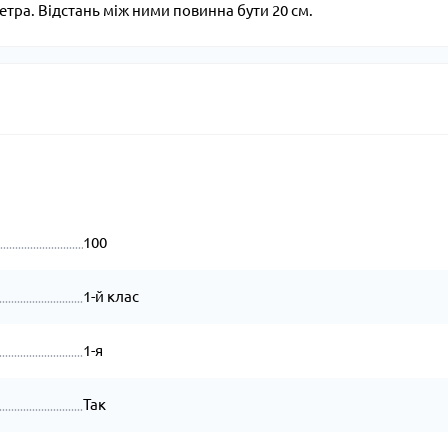
тра. Відстань між ними повинна бути 20 см.
100
1-й клас
1-я
Так