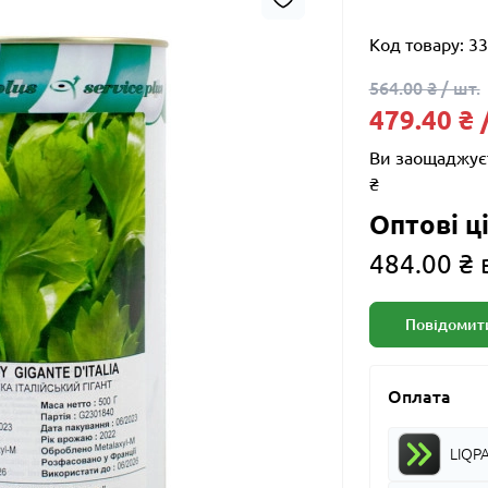
Код товару:
33
564.00 ₴ / шт.
479.40 ₴ 
Ви заощаджує
₴
Оптові ці
484.00 ₴ 
Повідомити
Оплата
LIQP