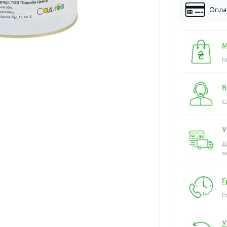
Оплат
М
М
В
С
У
Д
з
Г
Г
У