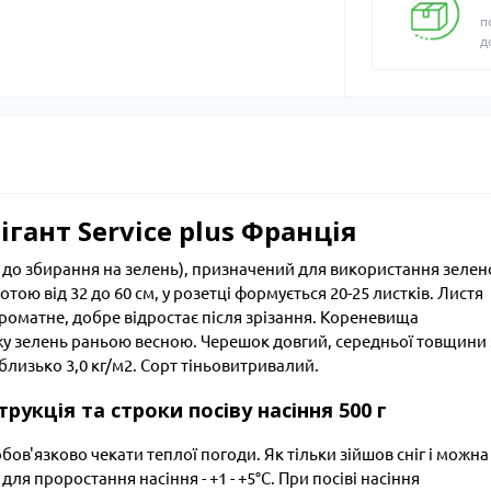
п
д
гант Service plus Франція
ів до збирання на зелень), призначений для використання зелен
тою від 32 до 60 см, у розетці формується 20-25 листків. Листя
роматне, добре відростає після зрізання. Кореневища
жу зелень раньою весною. Черешок довгий, середньої товщини 
лизько 3,0 кг/м2. Сорт тіньовитривалий.
рукція та строки посіву насіння 500 г
обов'язково чекати теплої погоди. Як тільки зійшов сніг і можна
ля проростання насіння - +1 - +5°С. При посіві насіння