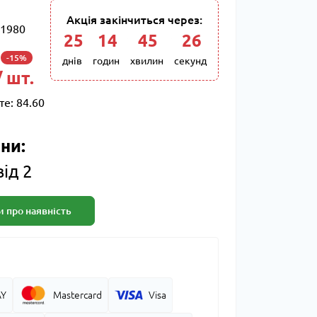
Акція закінчиться через:
1980
25
:
14
:
45
:
25
-15%
днів
годин
хвилин
секунд
/ шт.
те:
84.60
ни:
від 2
 про наявність
AY
Mastercard
Visa