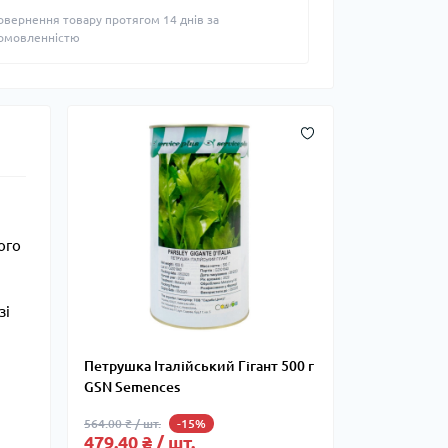
овернення товару протягом 14 днів за
омовленністю
ого
зі
Петрушка Італійський Гігант 500 г
GSN Semences
564.00 ₴ / шт.
-15%
479.40 ₴ / шт.