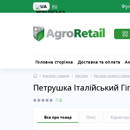
Фун
UA
RU
Головна сторінка
Доставка та оплата
Ак
Каталог товарів
Насіння
Насіння зелені і прян
Петрушка Італійський Гі
0
Все про товар
Опис
Характер