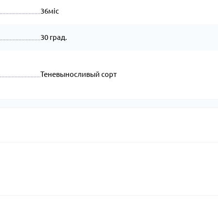
36міс
30 град.
Теневыносливый сорт