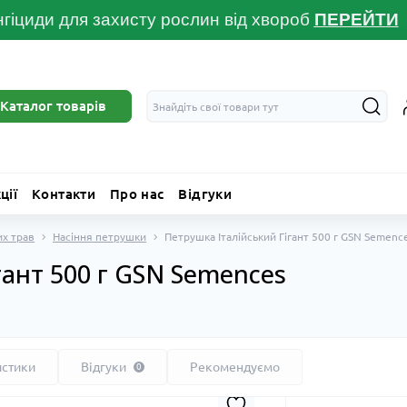
гіциди для захисту рослин від хвороб
ПЕРЕЙТ
И
Каталог товарів
ції
Контакти
Про нас
Відгуки
их трав
Насіння петрушки
Петрушка Італійський Гігант 500 г GSN Semenc
гант 500 г GSN Semences
истики
Відгуки
Рекомендуємо
0