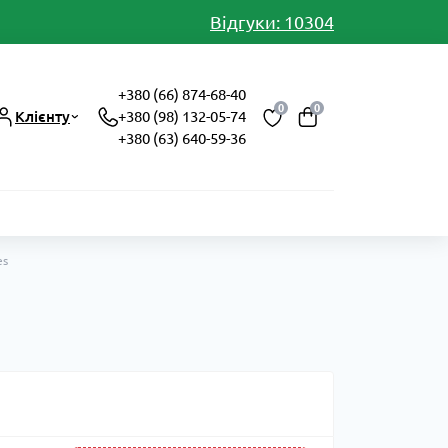
Відгуки: 10304
+380 (66) 874-68-40
0
0
Клієнту
+380 (98) 132-05-74
+380 (63) 640-59-36
es