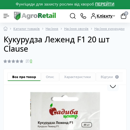
Фунгіциди для захисту рослин від хвороб
ПЕРЕЙТ
И
0
Клієнту
Каталог товарів
Насіння
Насіння овочів
Насіння кукурудзи
Кукурудза Леженд F1 20 шт
Clause
0
Все про товар
Опис
Характеристики
Відгуки
0