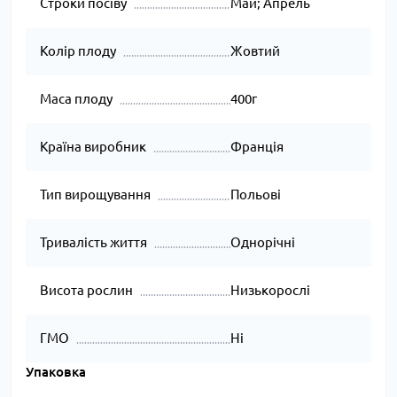
Строки посіву
Май; Апрель
Колір плоду
Жовтий
Маса плоду
400г
Країна виробник
Франція
Тип вирощування
Польові
Тривалість життя
Однорічні
Висота рослин
Низькорослі
ГМО
Ні
Упаковка