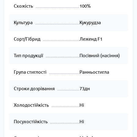
Схожість
100%
Культура
Кукурудза
Сорт/Гібрид
Леженд F1
Тип продукції
Посівний (насіння)
Група стиглості
Ранньостигла
Строки дозрівання
73дн
Холодостійкість
Ні
Посухостійкість
Ні