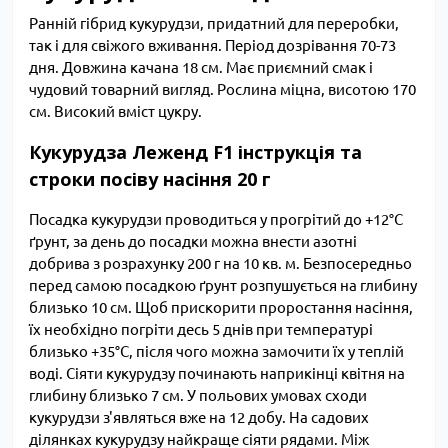
Ранній гібрид кукурудзи, придатний для переробки,
так і для свіжого вживання. Період дозрівання 70-73
дня. Довжина качана 18 см. Має приємний смак і
чудовий товарний вигляд. Рослина міцна, висотою 170
см. Високий вміст цукру.
Кукурудза Леженд F1 інструкція та
строки посіву насіння 20 г
Посадка кукурудзи проводиться у прогрітий до +12°С
ґрунт, за день до посадки можна внести азотні
добрива з розрахунку 200 г на 10 кв. м. Безпосередньо
перед самою посадкою ґрунт розпушується на глибину
близько 10 см. Щоб прискорити проростання насіння,
їх необхідно погріти десь 5 днів при температурі
близько +35°С, після чого можна замочити їх у теплій
воді. Сіяти кукурудзу починають наприкінці квітня на
глибину близько 7 см. У польових умовах сходи
кукурудзи з'являться вже на 12 добу. На садових
ділянках кукурудзу найкраще сіяти рядами. Між