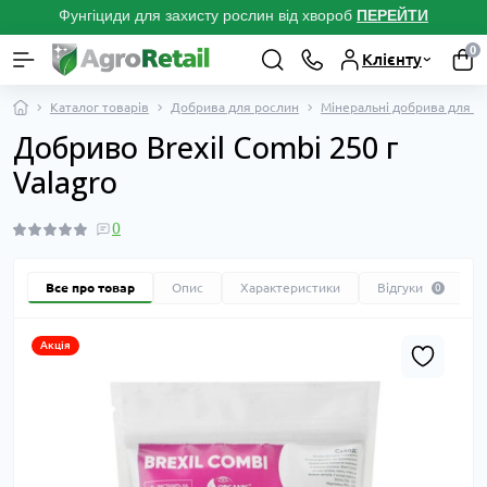
Фунгіциди для захисту рослин від хвороб
ПЕРЕЙТ
И
0
Клієнту
Каталог товарів
Добрива для рослин
Мінеральні добрива для р
Добриво Brexil Combi 250 г
Valagro
0
Все про товар
Опис
Характеристики
Відгуки
0
Акція