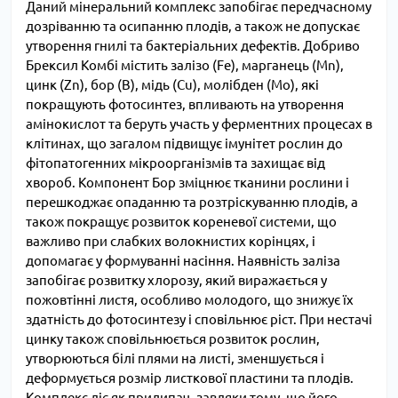
Даний мінеральний комплекс запобігає передчасному
дозріванню та осипанню плодів, а також не допускає
утворення гнилі та бактеріальних дефектів. Добриво
Брексил Комбі містить залізо (Fe), марганець (Mn),
цинк (Zn), бор (B), мідь (Cu), молібден (Mo), які
покращують фотосинтез, впливають на утворення
амінокислот та беруть участь у ферментних процесах в
клітинах, що загалом підвищує імунітет рослин до
фітопатогенних мікроорганізмів та захищає від
хвороб. Компонент Бор зміцнює тканини рослини і
перешкоджає опаданню та розтріскуванню плодів, а
також покращує розвиток кореневої системи, що
важливо при слабких волокнистих корінцях, і
допомагає у формуванні насіння. Наявність заліза
запобігає розвитку хлорозу, який виражається у
пожовтінні листя, особливо молодого, що знижує їх
здатність до фотосинтезу і сповільнює ріст. При нестачі
цинку також сповільнюється розвиток рослин,
утворюються білі плями на листі, зменшується і
деформується розмір листкової пластини та плодів.
Комплекс діє як прилипач, завдяки тому, що його