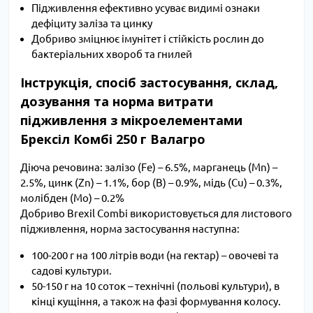
Підживлення ефективно усуває видимі ознаки
дефіциту заліза та цинку
Добриво зміцнює імунітет і стійкість рослин до
бактеріальних хвороб та гнилей
Інструкція, спосіб застосування, склад,
дозування та норма витрати
підживлення з мікроелементами
Брексіл Комбі 250 г Валагро
Діюча речовина: залізо (Fe) – 6.5%, марганець (Mn) –
2.5%, цинк (Zn) – 1.1%, бор (B) – 0.9%, мідь (Cu) – 0.3%,
молібден (Mo) – 0.2%
Добриво Brexil Combi використовується для листового
підживлення, норма застосування наступна:
100-200 г на 100 літрів води (на гектар) – овочеві та
садові культури.
50-150 г на 10 соток – технічні (польові культури), в
кінці кущіння, а також на фазі формування колосу.