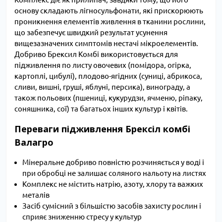
основу складають лігносульфонати, які прискорюють
проникнення елементів живлення в тканини рослини,
що забезпечує швидкий результат усунення
вищезазначених симптомів нестачі мікроелементів.
Добриво Брексил Комбі використовується для
підживлення по листу овочевих (помідора, огірка,
картоплі, цибулі), плодово-ягідних (суниці, абрикоса,
сливи, вишні, груші, яблуні, персика), винограду, а
також польових (пшениці, кукурудзи, ячменю, ріпаку,
соняшника, сої) та багатьох інших культур і квітів.
Переваги підживлення Брексіл комбі
Валагро
Мінеральне добриво повністю розчиняється у воді і
при обробці не залишає соляного нальоту на листях
Комплекс не містить натрію, азоту, хлору та важких
металів
Засіб сумісний з більшістю засобів захисту рослин і
сприяє зниженню стресу у культур