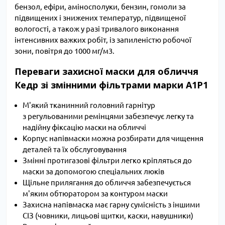
бензол, ефіри, аміносполуки, бензин, гомоли за
підвищених і знижених температур, підвищеної
вологості, а також у разі тривалого виконання
інтенсивних важких робіт, із запиленістю робочої
зони, повітря до 1000 мг/м3.
Переваги захисної маски для обличчя
Кедр зі змінними фільтрами марки А1P1
М'який тканинний головний гарнітур
з регульованими ремінцями забезпечує легку та
надійну фіксацію маски на обличчі
Корпус напівмаски можна розбирати для чищення
деталей та їх обслуговування
Змінні протигазові фільтри легко кріпляться до
маски за допомогою спеціальних люків
Щільне прилягання до обличчя забезпечується
м'яким обтюратором за контуром маски
Захисна напівмаска має гарну сумісність з іншими
СІЗ (човники, лицьові щитки, каски, навушники)