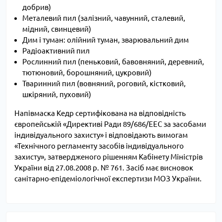
добрив)
Металевий пил (залізний, чавунний, сталевий,
мідний, свинцевий)
Дим і туман: олійний туман, зварювальний дим
Радіоактивний пил
Рослинний пил (пеньковий, бавовняний, деревний,
тютюновий, борошняний, цукровий)
Тваринний пил (вовняний, роговий, кістковий,
шкіряний, пуховий)
Напівмаска Кедр сертифікована на відповідність
європейській «Директиві Ради 89/686/ЕЕС за засобами
індивідуального захисту» і відповідають вимогам
«Технічного регламенту засобів індивідуального
захисту», затвердженого рішенням Кабінету Міністрів
України від 27.08.2008 р. № 761. Засіб має висновок
санітарно-епідеміологічної експертизи МОЗ України.