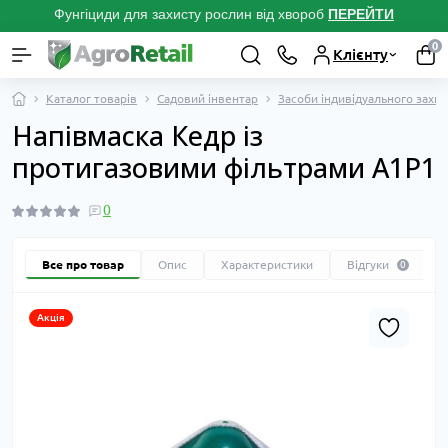
Фунгіциди для захисту рослин від хвороб
ПЕРЕЙТ
И
0
Клієнту
Каталог товарів
Садовий інвентар
Засоби індивідуального захис
Напівмаска Кедр із
протигазовими фільтрами А1Р1
0
Все про товар
Опис
Характеристики
Відгуки
0
Акція