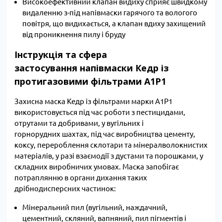
Високоефективний клапан видиху сприяє швидкому
видаленню з-під напівмаски гарячого та вологого
повітря, що видихається, а клапан вдиху захищений
від проникнення пилу і бруду
Інструкція та сфера
застосування напівмаски Кедр із
протигазовими фільтрами А1Р1
Захисна маска Кедр із фільтрами марки А1Р1
використовується під час роботи з пестицидами,
отрутами та добривами, у вугільних і
горнорудних шахтах, під час виробництва цементу,
коксу, перероблення склотари та мінералволокнистих
матеріалів, у разі взаємодії з дустами та порошками, у
складних виробничих умовах. Маска запобігає
потраплянню в органи дихання таких
дрібнодисперсних частинок:
Мінеральний пил (вугільний, наждачний,
цементний, скляний, вапняний, пил пігментів і