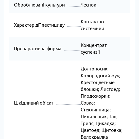
Оброблювані культури -
Чеснок
Контактно-
Характер дії пестициду
системний
Концентрат
Препаративна форма
суспензії
Долгоносик;
Колорадский жук;
Крестоцветные
блошки; Листоед;
Плодожорки;
Шкідливий об'єкт
Совка;
Стеклянница;
Пилильщик; Тля;
Трипс; Цикадка;
Цветоед; Щитовка;
Белокрылка