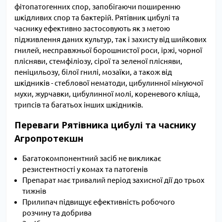
фітопатогенних спор, запобігаючи поширенню
шкідливих спор та бактерій. Рятівник цибулі та
часнику ефективно застосовують як з метою
підживлення даних культур, так і захисту від шийкових
гнилей, несправжньої борошнистої роси, іржі, чорної
плісняви, стемфіліозу, сірої та зеленої плісняви,
пеніцильозу, білої гнилі, мозаїки, а також від
шкідників - стеблової нематоди, цибулинної мінуючої
мухи, журчавки, цибулинної молі, кореневого кліща,
трипсів та багатьох інших шкідників.
Переваги Рятівника цибулі та часнику
Агропротекшн
Багатокомпонентний засіб не викликає
резистентності у комах та патогенів
Препарат має тривалий період захисної дії до трьох
тижнів
Прилипач підвищує ефективність робочого
розчину та добрива