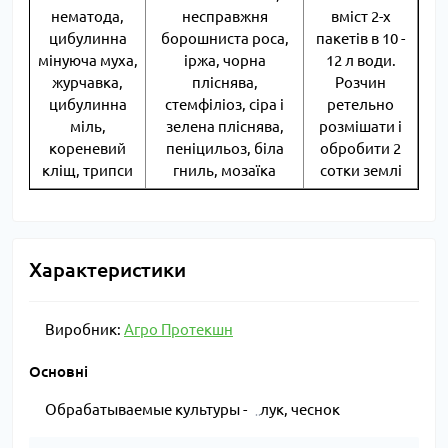
нематода,
несправжня
вміст 2-х
цибулинна
борошниста роса,
пакетів в 10 -
мінуюча муха,
іржа, чорна
12 л води.
журчавка,
пліснява,
Розчин
цибулинна
стемфіліоз, сіра і
ретельно
міль,
зелена пліснява,
розмішати і
кореневий
пеніцильоз, біла
обробити 2
кліщ, трипси
гниль, мозаїка
сотки землі
Характеристики
Виробник:
Агро Протекшн
Основні
Обрабатываемые культуры -
лук, чеснок