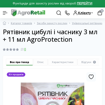
Фунгіциди для захисту рослин від хвороб
ПЕРЕЙТ
И
0
Клієнту
Каталог товарів
Засоби захисту рослин
Універсальні рятівники 
Рятівник цибулі і часнику 3 мл
+ 11 мл AgroProtection
0
Все про товар
Опис
Характеристики
Відгуки
0
Хіт продажів