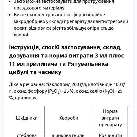
Засіб можна застосовувати для протруювання
посадкового матеріалу
Висококонцентроване фосфорно-калійне
мікродобриво у складі препарату дає антистресовий
ефект, відновлює ріст та збільшує опірність до
хвороб
Інструкція, спосіб застосування, склад,
дозування та норма витрати 3 мл плюс
11 мл прилипача та Рятувальника
цибулі та часнику
Діюча речовина: тіаклоприд 200 г/л, клотіанідін 100 г/
л, оксид фосфору (P
O
) - 25 %, оксид калію (K
O) - 25
2
5
2
%, прилипач.
Норма
Шкідники
Хвороби
витрати
препарату
стеблова
шийкова гниль,
Розчинити