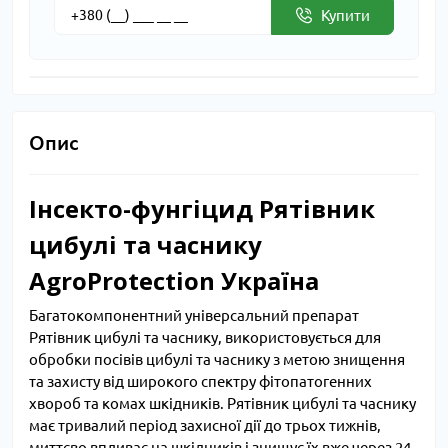
Купити
Опис
Інсекто-фунгіцид Рятівник
цибулі та часнику
AgroProtection Україна
Багатокомпонентний універсальний препарат
Рятівник цибулі та часнику, використовується для
обробки посівів цибулі та часнику з метою знищення
та захисту від широкого спектру фітопатогенних
хвороб та комах шкідників. Рятівник цибулі та часнику
має тривалий період захисної дії до трьох тижнів,
миттєво впливає на шкідників і знищує їх вже через 24