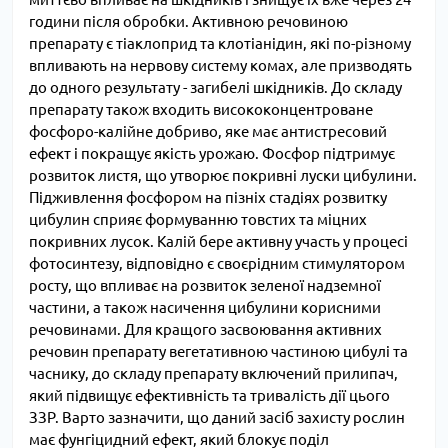
години після обробки. Активною речовиною
препарату є тіаклоприд та клотіанідин, які по-різному
впливають на нервову систему комах, але призводять
до одного результату - загибелі шкідників. До складу
препарату також входить висококонцентроване
фосфоро-калійне добриво, яке має антистресовий
ефект і покращує якість урожаю. Фосфор підтримує
розвиток листя, що утворює покривні луски цибулини.
Підживлення фосфором на пізніх стадіях розвитку
цибулин сприяє формуванню товстих та міцних
покривних лусок. Калій бере активну участь у процесі
фотосинтезу, відповідно є своєрідним стимулятором
росту, що впливає на розвиток зеленої надземної
частини, а також насичення цибулини корисними
речовинами. Для кращого засвоювання активних
речовин препарату вегетативною частиною цибулі та
часнику, до складу препарату включений прилипач,
який підвищує ефективність та тривалість дії цього
ЗЗР. Варто зазначити, що даний засіб захисту рослин
має фунгіцидний ефект, який блокує поділ