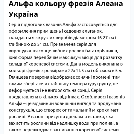
Альфа кольору фрезія Алеана
Україна
Серія підлогових вазонів Альфа застосовується для
оформлення приміщень і садових альтанок,
складається з круглих виробів діаметром 16-27 см і
глибиною до 51 см. Призначена серія для
вирощування сонцелюбних рослин багаторічників,
їхня форма передбачає максимум місця для розвитку
складної кореневої системи. Дана модель виконана в
кольорі фрезія з розмірами 22х41.5 см і об'ємом в 5 л.
Глянцева поверхня відображає сонячні промені, тим
самим зберігаючи стабільну температуру грунту, не
деформується і не вигоряють на сонці. Серія
представлена ​​в кількох відтінках. Особливості вазонів
Альфа – це відмінний зовнішній вигляд та продумана
конструкція, що створює оптимальний мікроклімат
рослині. У вазоні присутня дренажна вставка, яка
захистить рослини від надлишку води при поливі, а
також перешкоджає загниванню кореневої системи