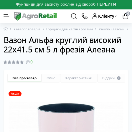
Фунгіциди для захисту рослин від хвороб
ПЕРЕЙТ
И
0
Клієнту
Каталог товарів
Горщики для квітів і рослин
Кашпо і вазони
Вазон Альфа круглий високий
22х41.5 см 5 л фрезія Алеана
0
Все про товар
Опис
Характеристики
Відгуки
0
Акція