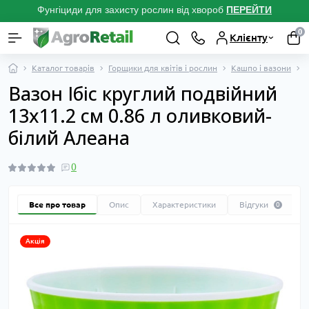
Фунгіциди для захисту рослин від хвороб
ПЕРЕЙТ
И
0
Клієнту
Каталог товарів
Горщики для квітів і рослин
Кашпо і вазони
В
Вазон Ібіс круглий подвійний
13х11.2 см 0.86 л оливковий-
білий Алеана
0
Все про товар
Опис
Характеристики
Відгуки
0
Акція