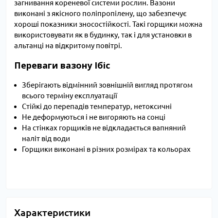
загнивання кореневої системи рослин. Вазони
виконані з якісного поліпропілену, що забезпечує
хороші показники зносостійкості. Такі горщики можна
використовувати як в будинку, так і для установки в
альтанці на відкритому повітрі.
Переваги вазону Ібіс
Зберігають відмінний зовнішній вигляд протягом
всього терміну експлуатації
Стійкі до перепадів температур, нетоксичні
Не деформуються і не вигоряють на сонці
На стінках горщиків не відкладається вапняний
наліт від води
Горщики виконані в різних розмірах та кольорах
Характеристики