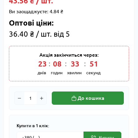
43.56 ₴ / шт.
Ви заощаджуєте:
4.84 ₴
Оптові ціни:
36.40 ₴ / шт. від 5
Акція закінчиться через:
23
:
08
:
33
:
51
днів
годин
хвилин
секунд
До кошика
Купити в 1 клік:
Купити