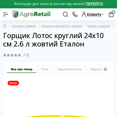
Фунгіциди для захисту рослин від хвороб
ПЕРЕЙТ
И
0
Клієнту
Каталог товарів
Горщики для квітів і рослин
Кашпо і вазони
Горщик Лотос круглий 24х10
см 2.6 л жовтий Еталон
0
Все про товар
Опис
Характеристики
Відгуки
0
Акція