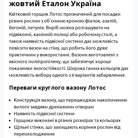
жовтий Еталон Україна
Квітковий горщик Лотос призначений для посадки
різних рослин з об'ємною кроною-фіалок, азалій,
бегоній, петунія. Виріб можна розташувати на
підвіконні, камінній полиці або робочому столі, а
також наявність підвісної системи дає можливість
повісити вазон на стіну, що робить його дуже
практичним у використанні. Вазони виготовлені з
якісного поліпропілену, що забезпечує хороші
показники зносостійкості. Широка гамма кольорів дає
можливість вибору одного з 6 варіантів забарвлення.
Переваги круглого вазону Лотос
Конструкція вазону, що перешкоджає накопиченню
вологи завдяки дренажним отворам
Наявність підвісної системи
Горщики виконані в різних розмірах та кольорах
Щільні стінки, що захищають коріння рослин від
переохолодження