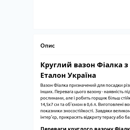
Опис
Круглий вазон Фіалка з
Еталон Україна
Вазон Фіалка призначений для посадки різн
інших. Перевага цього вазону - наявність п
рослинами, але і робить горщик більш сті
14,5х7 см та об'ємом в 0,6 л. Виготовлені в
показники зносостійкості. Завдяки великом
інтер'єр, прикрасять відкриту терасу або б
Переваги круглого вазону Фіал