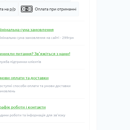
а на р/р
Оплата при отриманні
інімальна сума замовлення
інімальна сума замовлення на сайті - 299грн
иникли питання? Зв'яжіться з нами!
лужба підтримки клієнтів
мови оплати та доставки
оступні способи оплати та умови доставки
амовлень
рафік роботи і контакти
одини роботи та інформація для зв'язку