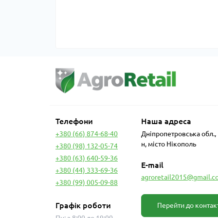
Телефони
Наша адреса
+380 (66) 874-68-40
Дніпропетровська обл.,
н, місто Нікополь
+380 (98) 132-05-74
+380 (63) 640-59-36
E-mail
+380 (44) 333-69-36
agroretail2015@gmail.c
+380 (99) 005-09-88
Графік роботи
Перейти до контак
Пн: з 8:00 до 19:00