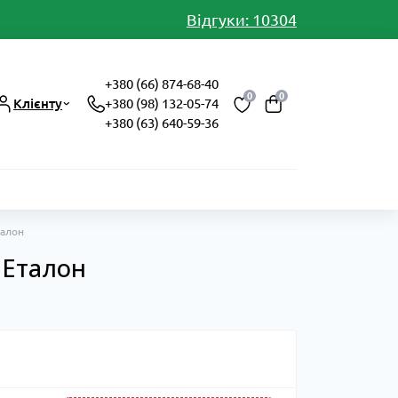
Відгуки: 10304
+380 (66) 874-68-40
0
0
Клієнту
+380 (98) 132-05-74
+380 (63) 640-59-36
талон
т Еталон