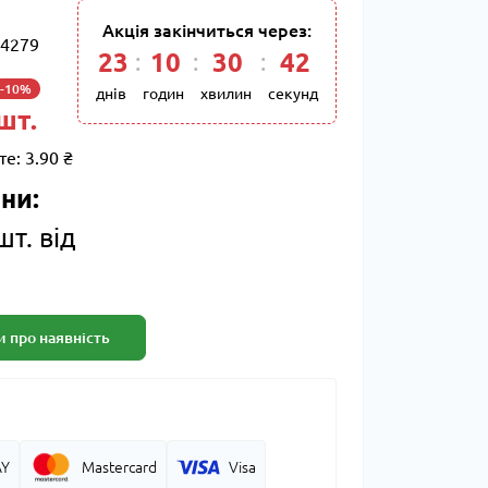
Акція закінчиться через:
4279
23
:
10
:
30
:
42
-10%
днів
годин
хвилин
секунд
 шт.
те:
3.90 ₴
ни:
шт. від
 про наявність
AY
Mastercard
Visa