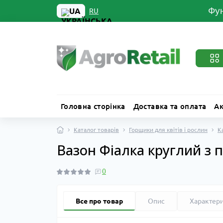
Фун
UA
RU
Головна сторінка
Доставка та оплата
Ак
Каталог товарів
Горщики для квітів і рослин
К
Вазон Фіалка круглий з п
0
Все про товар
Опис
Характер