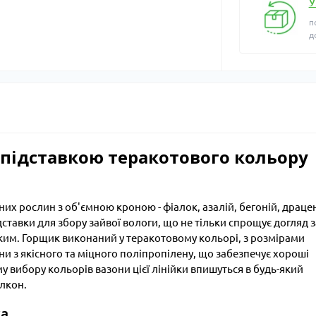
У
п
д
 підставкою теракотового кольору
их рослин з об'ємною кроною - фіалок, азалій, бегоній, драце
ідставки для збору зайвої вологи, що не тільки спрощує догляд з
йким. Горщик виконаний у теракотовому кольорі, з розмірами
они з якісного та міцного поліпропілену, що забезпечує хороші
у вибору кольорів вазони цієї лінійки впишуться в будь-який
алкон.
ка