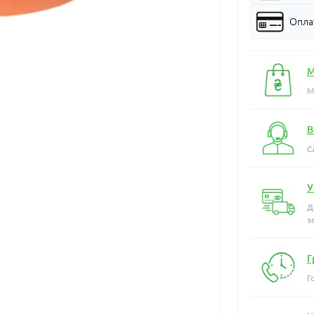
Оплат
М
М
В
С
У
Д
з
Г
Г