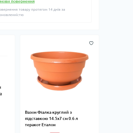
мови повернення
овернення товару протягом 14 днів за
омовленністю
н
а
Вазон Фіалка круглий з
підставкою 14.5х7 см 0.6 л
теракот Еталон