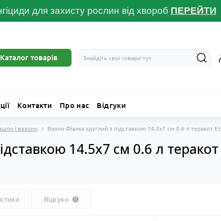
гіциди для захисту рослин від хвороб
ПЕРЕЙТ
И
Каталог товарів
ції
Контакти
Про нас
Відгуки
ашпо і вазони
Вазон Фіалка круглий з підставкою 14.5х7 см 0.6 л теракот Е
ідставкою 14.5х7 см 0.6 л терако
истики
Відгуки
0