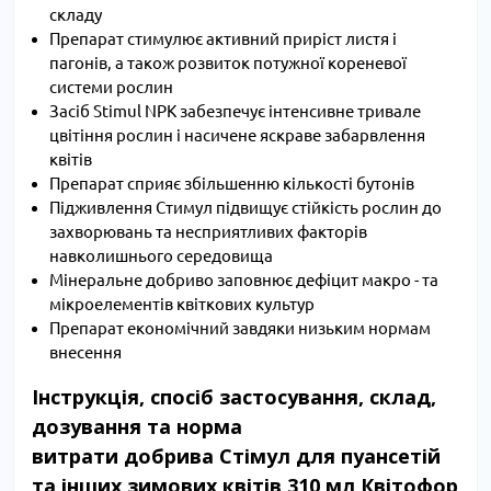
складу
Препарат стимулює активний приріст листя і
пагонів, а також розвиток потужної кореневої
системи рослин
Засіб Stimul NPK забезпечує інтенсивне тривале
цвітіння рослин і насичене яскраве забарвлення
квітів
Препарат сприяє збільшенню кількості бутонів
Підживлення Стимул підвищує стійкість рослин до
захворювань та несприятливих факторів
навколишнього середовища
Мінеральне добриво заповнює дефіцит макро - та
мікроелементів квіткових культур
Препарат економічний завдяки низьким нормам
внесення
Інструкція, спосіб застосування, склад,
дозування та норма
витрати добрива Стімул для пуансетій
та інших зимових квітів 310 мл Квітофор