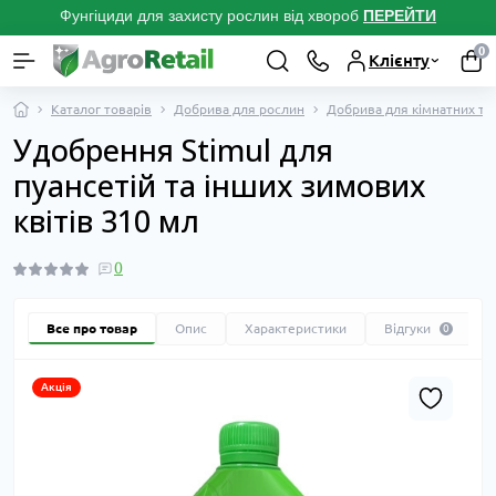
Фунгіциди для захисту рослин від хвороб
ПЕРЕЙТ
И
0
Клієнту
Каталог товарів
Добрива для рослин
Добрива для кімнатних та 
Удобрення Stimul для
пуансетій та інших зимових
квітів 310 мл
0
Все про товар
Опис
Характеристики
Відгуки
0
Акція