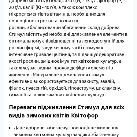
добриво містить у складі: азот (N) - 15 г/л, фосфор (P) -
20 г/л, калій (К) - 40 г/л, а також комплекс
мікроелементів та вітамінів, необхідних для
повноцінного росту та розвитку
рослин. Збалансований збагачений склад добрива
Стимул містить усі необхідні для живлення елементи в
оптимальному співвідношенні та легкодоступній для
рослин формі, завдяки чому засіб стимулює
інтенсивне тривале цвітіння, та підвищує декоративні
якості рослин, зміцнює імунітет квіткових культур, а
також усуває видимі прояви дефіциту елементів
живлення. Мінеральне підживлення стимул
ефективно використовується для захисту, азалій,
фіалок, пуасентій, орхідей, гіпоаструму, цикламену,
гузманії та інших зимових квіткових культур.
Переваги підживлення Стимул для всіх
видів зимових квітів Квітофор
Дане добриво забезпечує повноцінне живлення
зимових квіткових культур завдяки збагаченому