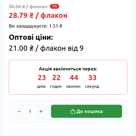
30.30 ₴ / флакон
-5%
28.79 ₴ / флакон
Ви заощаджуєте:
1.51 ₴
Оптові ціни:
21.00 ₴ / флакон від 9
Акція закінчиться через:
23
:
22
:
44
:
32
днів
годин
хвилин
секунд
До кошика