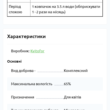
Період
1 ковпачок на 3.5 л води (обприскувати
спокою
1 - 2 рази на місяць)
Характеристики
Виробник:
Kvitofor
Основні
Вид добрива -
Комплексний
Максимальна вологість
65%
Призначення
Для квітів