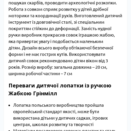
пошуках скарбів, проводити археологічні розкопки.
Робота з совком сприяє розвитку у дітей дрібної
моторики та координації рухів. Виготовлений дитячий
інструмент із довговічної сталі, зі спеціальним
покриттям стійким до деформації. Замість нудної
ручки виробник прикрасив совок іграшкою жабою,
яка привертає увагу і подобається маленьким
дітям. Дизайн всього виробу обтікаючої безпечної
форми і не має гострих кутів. Використовувати
дитячий совок рекомендовано дітям віком від 3
років. Розмір виробу: загальна довжина – 20 см,
ширина робочої частини – 7 см
Переваги дитячої лопатки із ручкою
Жабкою Грінмілл
Лопатка польського виробництва пройшла
європейський стандарт якості, може бути
використана дітьми у дитячих садках, ігрових
центрах, школах розвитку та творчості
Матеріали посадкового совочка: пластик та сталь,