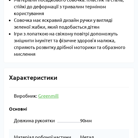
стійкі до деформації з тривалим терміном
користування
Совочка має яскравий дизайн ручки у вигляді
зеленої жабки, який подобається дітям
Ігри з лопаткою на свіжому повітрі допоможуть
зміцнити імунітет та фізичне здоров'я малюка,
сприяють розвитку дрібної моторики та образного
мислення
Характеристики
Виробник:
Greenmill
Основні
Довжина рукоятки
90мм
Матеріал робочої частини
Метал