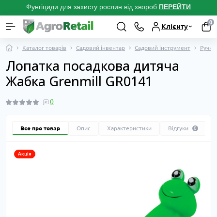
Фунгіциди для захисту рослин від хвороб
ПЕРЕЙТ
И
0
Клієнту
Каталог товарів
Садовий інвентар
Садовий інструмент
Ручни
Лопатка посадкова дитяча
Жабка Grenmill GR0141
0
Все про товар
Опис
Характеристики
Відгуки
0
Акція