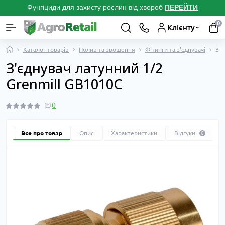
Фунгіциди для захисту рослин від хвороб
ПЕРЕЙТ
И
0
Клієнту
Каталог товарів
Полив та зрошення
Фітинги та з'єднувачі
З'є
З'єднувач латунний 1/2
Grenmill GB1010C
0
Все про товар
Опис
Характеристики
Відгуки
0