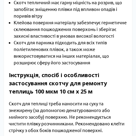
Скотч тепличний має гарну міцність на розрив, що
запобігає зміщенню плівки під впливом опадів і
поривів вітру
Клейова поверхня матеріалу забезпечує герметичне
склеювання пошкоджених поверхонь і зберігає
захисні властивості в умовах високої вологості
Скотч для парника підходить для всіх типів
поліетиленових плівок, а також може
використовуватися на інших матеріалах, що
розширює сферу його застосування
Інструкція, спосіб і особливості
застосування скотчу для ремонту
теплиць 100 мкм 10 см х 25 м
Скотч для теплиці треба наносити на суху та
знежирену (за допомогою денатурованого або
мийного засобу) поверхню. Не рекомендується
чистити плівку розчинниками. Рекомендовано клеїти
стрічку з обох боків пошкодженої поверхні.