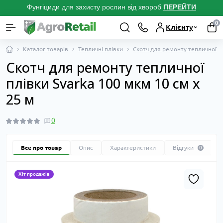
Фунгіциди для захисту рослин від хвороб
ПЕРЕЙТ
И
0
Клієнту
Каталог товарів
Тепличні плівки
Скотч для ремонту тепличної п
Скотч для ремонту тепличної
плівки Svarka 100 мкм 10 см х
25 м
0
Все про товар
Опис
Характеристики
Відгуки
0
Хіт продажів