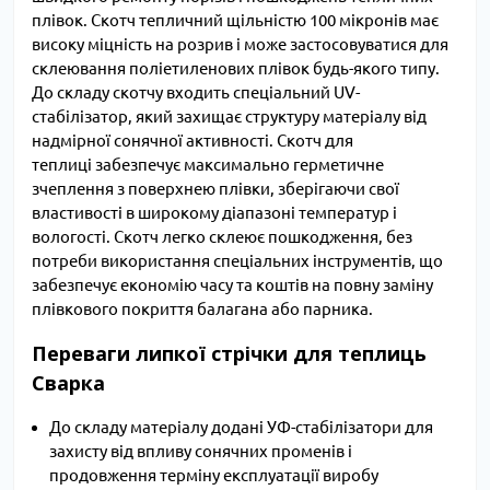
плівок. Скотч тепличний щільністю 100 мікронів має
високу міцність на розрив і може застосовуватися для
склеювання поліетиленових плівок будь-якого типу.
До складу скотчу входить спеціальний UV-
стабілізатор, який захищає структуру матеріалу від
надмірної сонячної активності. Скотч для
теплиці забезпечує максимально герметичне
зчеплення з поверхнею плівки, зберігаючи свої
властивості в широкому діапазоні температур і
вологості. Скотч легко склеює пошкодження, без
потреби використання спеціальних інструментів, що
забезпечує економію часу та коштів на повну заміну
плівкового покриття балагана або парника.
Переваги липкої стрічки для теплиць
Сварка
До складу матеріалу додані УФ-стабілізатори для
захисту від впливу сонячних променів і
продовження терміну експлуатації виробу