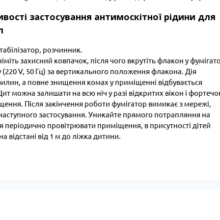
бливості застосування антимоскітної рідини для
мл
табілізатор, розчинник.
німіть захисний ковпачок, після чого вкрутіть флакон у фумігат
 (220 V, 50 Гц) за вертикального положення флакона. Дія
вилин, а повне знищення комах у приміщенні відбувається
ит можна залишати на всю ніч у разі відкритих вікон і фортечо
щення. Після закінчення роботи фумігатор вимикає з мережі,
о наступного застосування. Уникайте прямого потрапляння на
 періодично провітрювати приміщення, в присутності дітей
а відстані від 1 м до ліжка дитини.