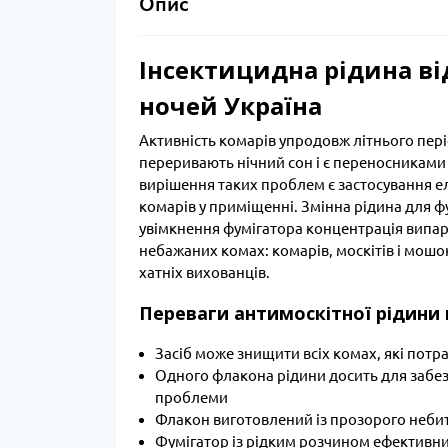
Опис
Інсектицидна рідина ві
ночей Україна
Активність комарів упродовж літнього пер
переривають нічний сон і є переносникам
вирішення таких проблем є застосування ел
комарів у приміщенні. Змінна рідина для фу
увімкнення фумігатора концентрація випар
небажаних комах: комарів, москітів і мошо
хатніх вихованців.
Переваги антимоскітної рідини
Засіб може знищити всіх комах, які пот
Одного флакона рідини досить для забез
проблеми
Флакон виготовлений із прозорого неби
Фумігатор із рідким розчином ефективний