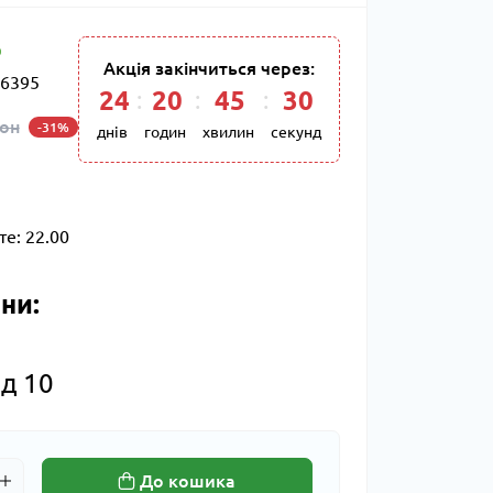
Акція закінчиться через:
6395
24
:
20
:
45
:
29
кон
-31%
днів
годин
хвилин
секунд
те:
22.00
ни:
д 10
До кошика