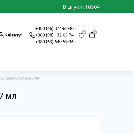
Відгуки: 10304
+380 (66) 874-68-40
0
0
Клієнту
+380 (98) 132-05-74
+380 (63) 640-59-36
від комарів та москітів
7 мл