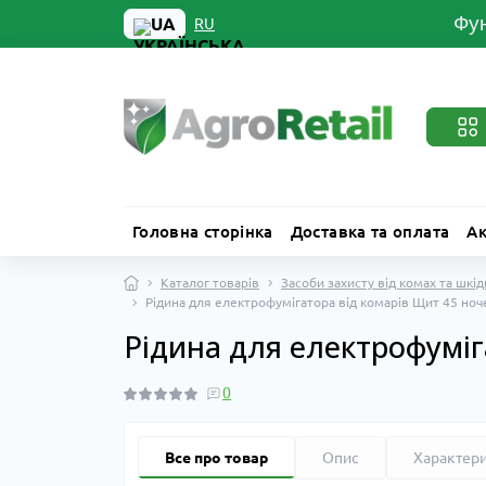
Фун
UA
RU
Головна сторінка
Доставка та оплата
Ак
Каталог товарів
Засоби захисту від комах та шкід
Рідина для електрофумігатора від комарів Щит 45 ноч
Рідина для електрофуміг
0
Все про товар
Опис
Характер