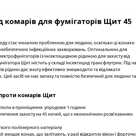
д комарів для фумігаторів Щит 45
іоду стає чималою проблемою для людини, оскільки ці комахи
и небезпечних інфекційних захворювань. Оптимальним для
ектрофумігаторів із інсектицидною рідиною для захисту від
мігатора Щит містить у складі інсектицид трансфлутрин. Під ч
ів рідини дає змогу ефективно знешкодити та відлякати
к. Цей засіб не має запаху та повністю безпечний для людини т
 проти комарів Щит
рапили в приміщення упродовж 1 години
печення захисту на 45 ночей, що є економічним розв'язанням
ткого полімерного матеріалу
 знищує комах, що залітають, у разі відкритих вікон і форточо