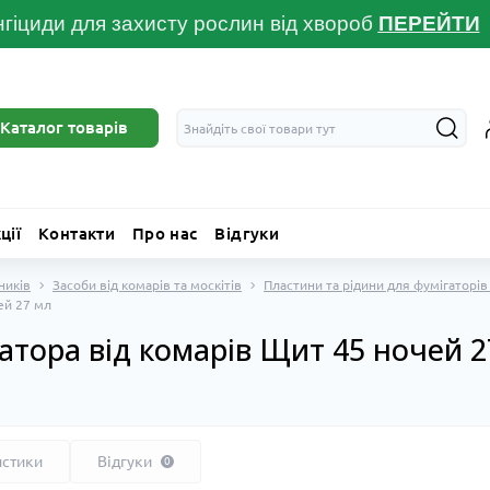
гіциди для захисту рослин від хвороб
ПЕРЕЙТ
И
Каталог товарів
ції
Контакти
Про нас
Відгуки
ників
Засоби від комарів та москітів
Пластини та рідини для фумігаторів 
ей 27 мл
атора від комарів Щит 45 ночей 2
истики
Відгуки
0