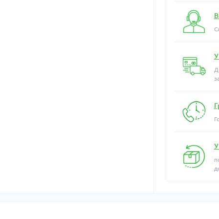
В
С
У
Д
з
Г
Г
У
п
д