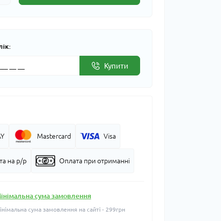
лік:
Купити
AY
Mastercard
Visa
а на р/р
Оплата при отриманні
інімальна сума замовлення
інімальна сума замовлення на сайті - 299грн