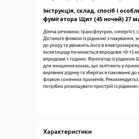
Інструкція, склад, спосіб і осо
фумігатора Щит (45 ночей) 27 
Діюча речовина: трансфлутрин, синергіст, с
Дістаньте флакон із рідиною з пакування, з
до упору та увімкніть його в електромережу
інсектициду починається впродовж 10-15 х
впродовж 1 години. Фумігатор із рідиною Щ
для знищення комах, що залітають у примі
вирівнює рідину та зберігає в пакованні д
флакон сонячних променів. Рекомендується
потрібно розміщувати пристрій із рідиною н
Характеристики