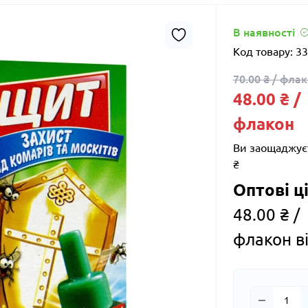
В наявності
Код товару:
33
70.00 ₴ / фла
48.00 ₴ /
флакон
Ви заощаджує
₴
Оптові ці
48.00 ₴ /
флакон ві