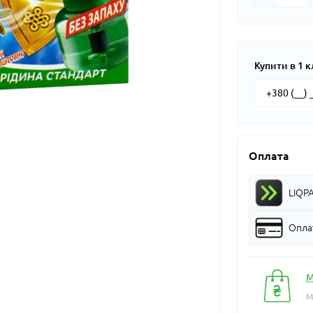
Купити в 1 к
Оплата
LIQP
Оплат
М
М