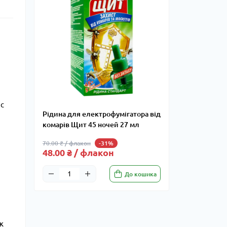
ас
Рідина для електрофумігатора від
комарів Щит 45 ночей 27 мл
а
70.00 ₴ / флакон
-31%
48.00 ₴ / флакон
До кошика
к