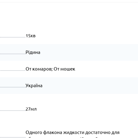
15хв
Рідина
От комаров; От мошек
Україна
27мл
Одного флакона жидкости достаточно для