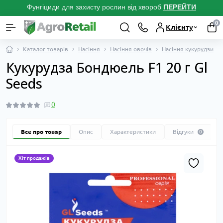
Фунгіциди для захисту рослин від хвороб
ПЕРЕЙТ
И
0
Клієнту
Каталог товарів
Насіння
Насіння овочів
Насіння кукурудзи
Кукурудза Бондюель F1 20 г Gl
Seeds
0
Все про товар
Опис
Характеристики
Відгуки
0
Хіт продажів