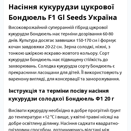
Насіння кукурудзи цукрової
Бондюель F1 Gl Seeds Україна
Високоврожайний суперранній гібрид цукрової
кукурудзи Бондюель має терміни дозрівання 60-80
днів. Культура досягає заввишки 150-170 см і формує
кочан завдовжки 20-22 см. Зерна солодкі, ніжні, з
тонкою шкіркою яскраво-жовтого кольору. Сорт
кукурудзи Бондюель має підвищену стійкість до
захворювань. Солодка кукурудза сорту Бондюель є
прекрасними ласощами для дітей. Її використовують у
вареному вигляді, для консервації та заморожування.
Інструкція та терміни посіву насіння
кукурудзи солодкої Бондюель Ф1 20 г
Висівати кукурудзу необхідно в добре прогрітий ґрунт
до температури +12 °C і вище, у квітні-травні місяці на
добре освітлену ділянку. Насіння саджати квадратно-
гніздовим способом, дотримуючись відстані між