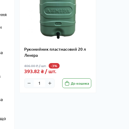
ення
и
Рукомийник пластмасовий 20 л
на
Леміра
406.00 ₴ / шт.
-3%
393.82 ₴ / шт.
м
До кошика
на
 що