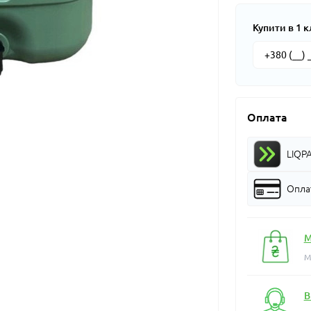
Купити в 1 к
Оплата
LIQP
Оплат
М
М
В