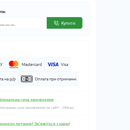
лік:
Купити
AY
Mastercard
Visa
а на р/р
Оплата при отриманні
інімальна сума замовлення
інімальна сума замовлення на сайті - 299грн
иникли питання? Зв'яжіться з нами!