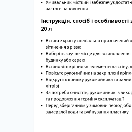
Умивальник місткий і забезпечує достатн
частого наповнення
Інструкція, спосіб і особливос
20 л
Вставте кран у спеціально призначений о
зіткнення з різзю
Виберіть зручне місце для встановлення 
будинку або сараю
Встановіть кріпильні елементи на стіну
Повісьте рукомийник на закріплені кріпл
Відкрутіть кришку рукомийника та залийт
літрів)
За потреби очистіть, рукомийник із вик
та продовження терміну експлуатації
Перед зберіганням у зимовий період об
замерзлої води та руйнування пластику