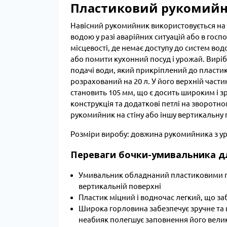
Пластиковий рукомийник
Навісний рукомийник використовується на д
водою у разі аварійних ситуацій або в гос
місцевості, де немає доступу до систем вод
або помити кухонний посуд і урожай. Вирі
подачі води, який прикріплений до пластик
розрахований на 20 л. У його верхній части
становить 105 мм, що є досить широким і 
конструкція та додаткові петлі на зворотно
рукомийник на стіну або іншу вертикальну
Розміри виробу: довжина рукомийника з у
Переваги бочки-умивальника дл
Умивальник обладнаний пластиковими пе
вертикальній поверхні
Пластик міцний і водночас легкий, що за
Широка горловина забезпечує зручне та
неабияк полегшує заповнення його вели