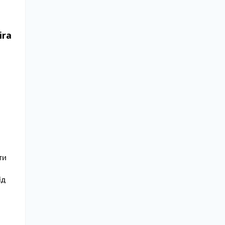
ira
ти
ід