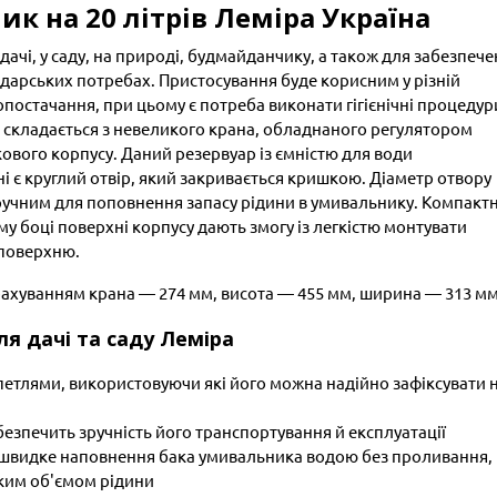
 на 20 літрів Леміра Україна
ачі, у саду, на природі, будмайданчику, а також для забезпеч
подарських потребах. Пристосування буде корисним у різній
опостачання, при цьому є потреба виконати гігієнічні процедур
б складається з невеликого крана, обладнаного регулятором
ового корпусу. Даний резервуар із ємністю для води
ні є круглий отвір, який закривається кришкою. Діаметр отвору
зручним для поповнення запасу рідини в умивальнику. Компакт
му боці поверхні корпусу дають змогу із легкістю монтувати
 поверхню.
рахуванням крана — 274 мм, висота — 455 мм, ширина — 313 м
я дачі та саду Леміра
тлями, використовуючи які його можна надійно зафіксувати 
безпечить зручність його транспортування й експлуатації
 швидке наповнення бака умивальника водою без проливання,
ким об'ємом рідини