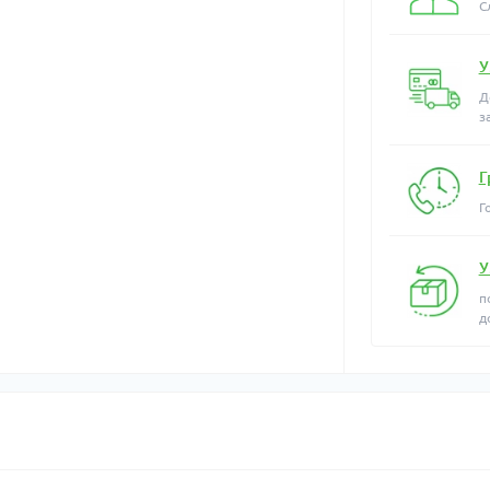
С
У
Д
з
Г
Г
У
п
д