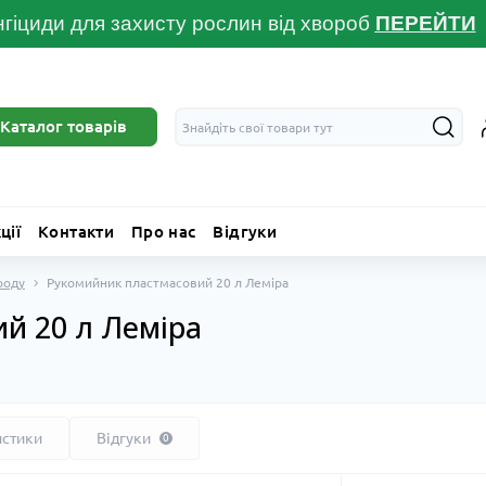
гіциди для захисту рослин від хвороб
ПЕРЕЙТ
И
Каталог товарів
ції
Контакти
Про нас
Відгуки
ороду
Рукомийник пластмасовий 20 л Леміра
й 20 л Леміра
истики
Відгуки
0