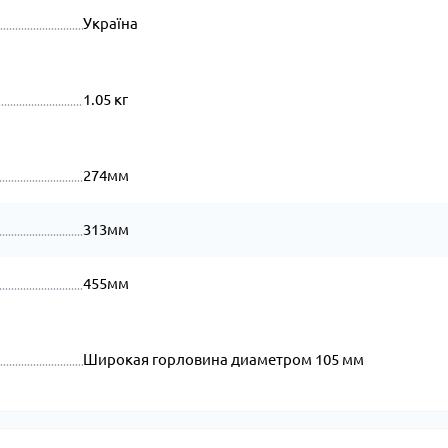
Україна
1.05 кг
274мм
313мм
455мм
Широкая горловина диаметром 105 мм