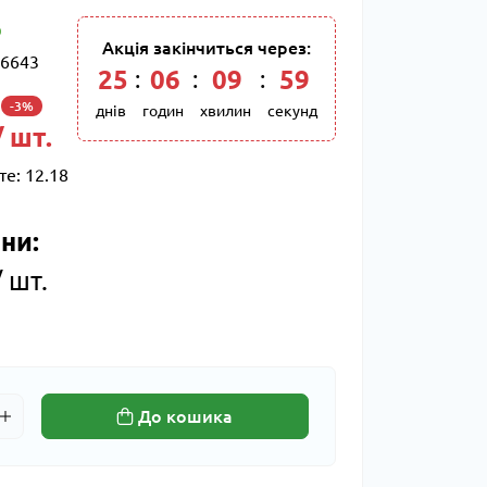
Акція закінчиться через:
6643
25
:
06
:
09
:
58
-3%
днів
годин
хвилин
секунд
/ шт.
те:
12.18
ни:
 шт.
До кошика