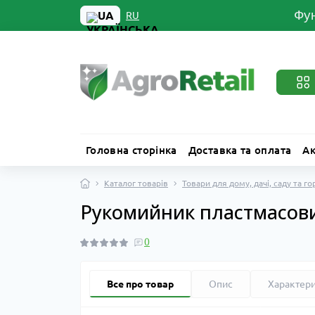
Фун
UA
RU
Головна сторінка
Доставка та оплата
Ак
Каталог товарів
Товари для дому, дачі, саду та г
Рукомийник пластмасови
0
Все про товар
Опис
Характер