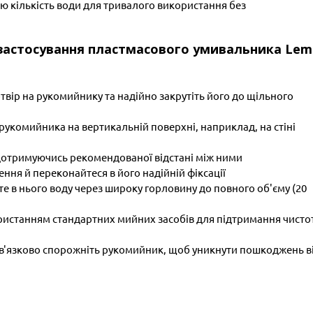
ю кількість води для тривалого використання без
ті застосування пластмасового умивальника Lem
твір на рукомийнику та надійно закрутіть його до щільного
рукомийника на вертикальній поверхні, наприклад, на стіні
, дотримуючись рекомендованої відстані між ними
ення й переконайтеся в його надійній фіксації
е в нього воду через широку горловину до повного об'єму (20
ористанням стандартних мийних засобів для підтримання чисто
ов'язково спорожніть рукомийник, щоб уникнути пошкоджень в