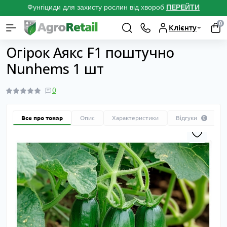
Фунгіциди для захисту рослин від хвороб
ПЕРЕЙТ
И
0
Клієнту
Каталог товарів
Насіння
Насіння овочів поштучно з професійної
Огірок Аякс F1 поштучно
Nunhems 1 шт
0
Все про товар
Опис
Характеристики
Відгуки
0