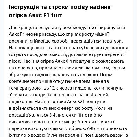
Інструкція та строки посіву насіння
огірка Аякс F1 1шт
Для кращого результату рекомендується вирощувати
Аякс F1 через розсаду, що сприяє росту міцної
рослини, стійкої до хвороб і перепадів температури.
Наприкінці лютого або на початку березня для насіння
готують посадкові ємності, додаючи в ґрунт перегній і
пісок. Насіння огірка Аякс Ф1 поштучно розкладають
на поверхню, присипають землею шаром 1 см, злегка
збризкують водою і накривають плівкою. Потім
контейнери поміщають у темне приміщення з
температурою +26 °C, а через тиждень, коли почнуть
з’являтися сходи, їх переносять на освітлений
підвіконня. Насіння огірка Аякс Ф1 поштучно
відрізняється активною енергією росту. Коли на
розсаді з'являться 3-4 листочки, її потрібно
висаджувати на постійне місце. У теплих грядках
парника викопують ямки глибиною 6-8 см і поливають
їх теплою водою. У лунки рослини поміщають разом із