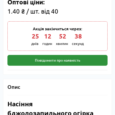
Оптові ціни:
1.40 ₴ / шт. від 40
Акція закінчиться через:
25
:
12
:
52
:
37
днів
годин
хвилин
секунд
Повідомити про наявність
Опис
Насіння
бджолозапильного огірка