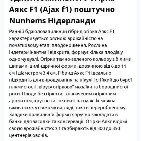
Аякс F1 (Ajax f1) поштучно
Nunhems Нідерланди
Ранній бджолозапильний гібрид огірка Аякс F1
характеризується рясною врожайністю на
початковому етапі плодоношення. Рослина
індетермінантна і відкрита, формує кілька плодів у
одному вузлі. Огірки темно-зеленого кольору з білими
шипами, циліндричної форми, довжиною від 6 до 11
см і діаметром 3-4 см. Гібрид Аякс F1 ідеально
підходить для вирощування на пікулі і стійкий до бурої
плямистості, вірусу огіркової мозаїки та борошнистої
роси. Плоди без гіркоти, з насиченим огірковим
ароматом, хрусткі та соковиті на смак. Їх можна
вживати як у свіжому вигляді, так і в переробленому.
Завдяки правильній формі їх зручно закладати в
банки для засолки та консервації. Огірки Аякс відомі
своєю врожайністю: з 1 га збирають від 300 до 350
центнерів овочів.