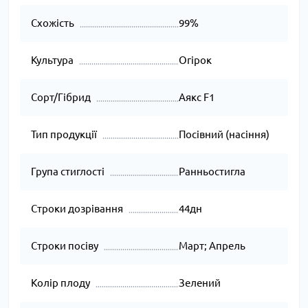
Схожість
99%
Культура
Огірок
Сорт/Гібрид
Аякс F1
Тип продукції
Посівний (насіння)
Група стиглості
Ранньостигла
Строки дозрівання
44дн
Строки посіву
Март; Апрель
Колір плоду
Зелений