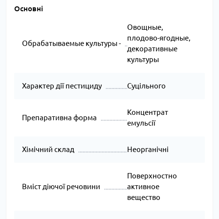
Основні
Овощные,
плодово-ягодные,
Обрабатываемые культуры -
декоративные
культуры
Характер дії пестициду
Суцільного
Концентрат
Препаративна форма
емульсії
Хімічний склад
Неорганічні
Поверхностно
Вміст діючої речовини
активное
вещество