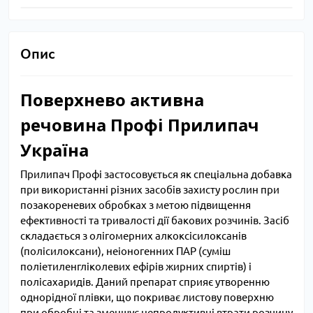
Опис
Поверхнево активна
речовина Профі Прилипач
Україна
Прилипач Профі застосовується як спеціальна добавка
при використанні різних засобів захисту рослин при
позакореневих обробках з метою підвищення
ефективності та тривалості дії бакових розчинів. Засіб
складається з олігомерних алкоксісилоксанів
(полісилоксани), неіоногенних ПАР (суміш
поліетиленгліколевих ефірів жирних спиртів) і
полісахаридів. Даний препарат сприяє утворенню
однорідної плівки, що покриває листову поверхню
при обробці та зменшує непродуктивні втрати розчину