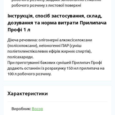
робочого розчину з листової поверхні
Інструкція, спосіб застосування, склад,
дозування та норма витрати Прилипача
Профі 1 л
Діюча речовина: олігомерні алкоксісилоксани
(полісилоксани), неіоногенні ПАР (суміш
поліетиленгліколевих ефірів жирних спиртів),
полісахариди.
При приготуванні бакових сумішей Прилипач Профі
додають останнім із розрахунку 150 мл прилипача на
100 л робочого розчину.
Характеристики
Виробник:
Восор