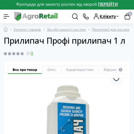
Фунгіциди для захисту рослин від хвороб
ПЕРЕЙТ
И
0
Клієнту
Каталог товарів
Засоби захисту рослин
Прилипачі для рослин
Прилипач Профі прилипач 1 л
0
Все про товар
Опис
Характеристики
Відгуки
0