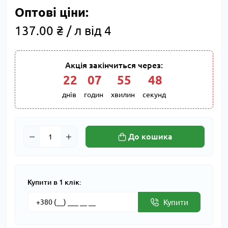
Оптові ціни:
137.00 ₴ / л від 4
Акція закінчиться через:
22
:
07
:
55
:
47
днів
годин
хвилин
секунд
До кошика
Купити в 1 клік:
Купити