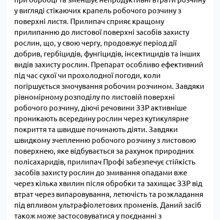
у вигляді стікаючих крапель робочого розчину з
поверхні листя. Прилипач сприяє кращому
прилипанню до листової поверхні засобів захисту
рослин, що, у свою чергу, продовжує період дії
добрив, гербіцидів, фунгіцидів, інсектицидів та інших
видів захисту рослин. Препарат особливо ефективний
під час сухої чи прохолодної погоди, коли
погіршується змочування робочим розчином. Завдяки
рівномірному розподілу по листовій поверхні
робочого розчину, діючі речовини ЗЗР активніше
проникають всередину рослин через кутикулярне
покриття та швидше починають діяти. Завдяки
швидкому зчепленню робочого розчину з листовою
поверхнею, яке відбувається за рахунок природних
полісахаридів, прилипач Профі забезпечує стійкість
засобів захисту рослин до змивання опадами вже
через кілька хвилин після обробки та захищає ЗЗР від
втрат через випаровування, летючість та розкладання
під впливом ультрафіолетових променів. Даний засіб
також може застосовуватися у поєднанні з