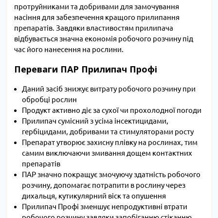
протруйниками та добривами для замочування
насіння для забезпечення кращого прилипання
препаратів. Завдяки властивостям прилипача
відбувається значна економія робочого розчину під
час його нанесення на рослини.
Переваги ПАР Прилипач Профі
Даний засіб знижує витрату робочого розчину при
обробці рослин
Продукт активно діє за сухої чи прохолодної погоди
Прилипач сумісний з усіма інсектицидами,
гербіцидами, добривами та стимуляторами росту
Препарат утворює захисну плівку на рослинах, тим
самим виключаючи змивання дощем контактних
препаратів
ПАР значно покращує змочуючу здатність робочого
розчину, допомагає потрапити в рослину через
дихальця, кутикулярний віск та опушення
Прилипач Профі зменшує непродуктивні втрати
робочого розчину завдяки запобіганню стіканню