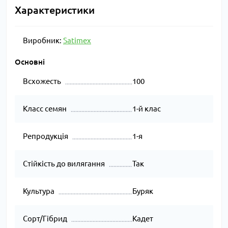
Характеристики
Виробник:
Satimex
Основні
Всхожесть
100
Класс семян
1-й клас
Репродукція
1-я
Стійкість до вилягання
Так
Культура
Буряк
Сорт/Гібрид
Кадет