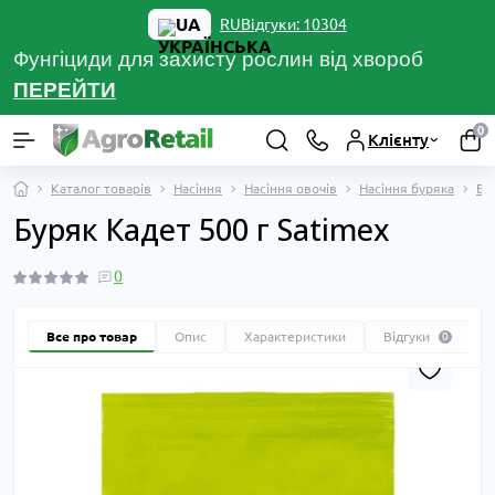
UA
Відгуки: 10304
RU
Фунгіциди для захисту рослин від хвороб
ПЕРЕЙТ
И
0
Клієнту
Каталог товарів
Насіння
Насіння овочів
Насіння буряка
Бу
Буряк Кадет 500 г Satimex
0
Все про товар
Опис
Характеристики
Відгуки
0