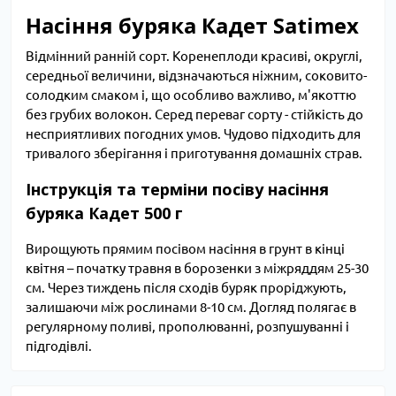
Насіння буряка Кадет Satimex
Відмінний ранній сорт. Коренеплоди красиві, округлі,
середньої величини, відзначаються ніжним, соковито-
солодким смаком і, що особливо важливо, м'якоттю
без грубих волокон. Серед переваг сорту - стійкість до
несприятливих погодних умов. Чудово підходить для
тривалого зберігання і приготування домашніх страв.
Інструкція та терміни посіву насіння
буряка Кадет 500 г
Вирощують прямим посівом насіння в грунт в кінці
квітня – початку травня в борозенки з міжряддям 25-30
см. Через тиждень після сходів буряк проріджують,
залишаючи між рослинами 8-10 см. Догляд полягає в
регулярному поливі, прополюванні, розпушуванні і
підгодівлі.