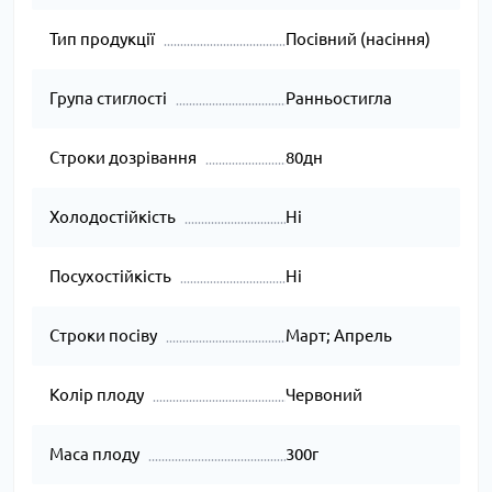
Тип продукції
Посівний (насіння)
Група стиглості
Ранньостигла
Строки дозрівання
80дн
Холодостійкість
Ні
Посухостійкість
Ні
Строки посіву
Март; Апрель
Колір плоду
Червоний
Маса плоду
300г