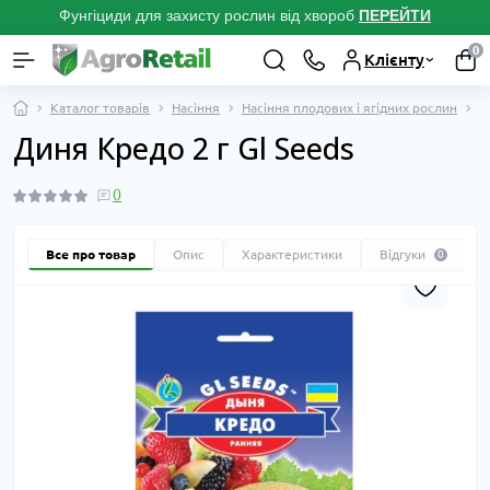
Фунгіциди для захисту рослин від хвороб
ПЕРЕЙТ
И
0
Клієнту
Каталог товарів
Насіння
Насіння плодових і ягідних рослин
Н
Диня Кредо 2 г Gl Seeds
0
Все про товар
Опис
Характеристики
Відгуки
0