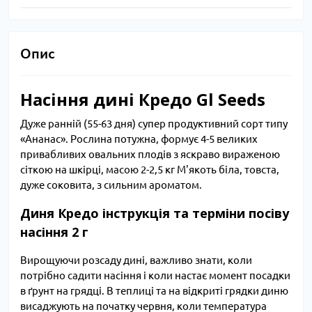
Опис
Насіння дині Кредо Gl Seeds
Дуже ранній (55-63 дня) супер продуктивний сорт типу
«Ананас». Рослина потужна, формує 4-5 великих
привабливих овальних плодів з яскраво вираженою
сіткою на шкірці, масою 2-2,5 кг М'якоть біла, товста,
дуже соковита, з сильним ароматом.
Диня Кредо інструкція та терміни посіву
насіння 2 г
Вирощуючи розсаду дині, важливо знати, коли
потрібно садити насіння і коли настає момент посадки
в ґрунт на грядці. В теплиці та на відкриті грядки диню
висаджують на початку червня, коли температура