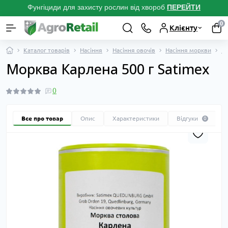
Фунгіциди для захисту рослин від хвороб
ПЕРЕЙТ
И
0
Клієнту
Каталог товарів
Насіння
Насіння овочів
Насіння моркви
На
Морква Карлена 500 г Satimex
0
Все про товар
Опис
Характеристики
Відгуки
0