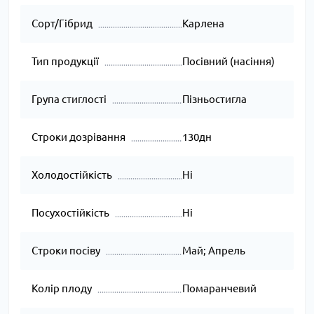
Сорт/Гібрид
Карлена
Тип продукції
Посівний (насіння)
Група стиглості
Пізньостигла
Строки дозрівання
130дн
Холодостійкість
Ні
Посухостійкість
Ні
Строки посіву
Май; Апрель
Колір плоду
Помаранчевий