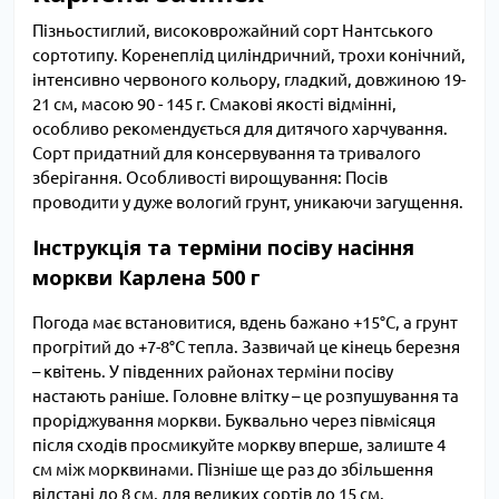
Пізньостиглий, високоврожайний сорт Нантського
сортотипу. Коренеплід циліндричний, трохи конічний,
інтенсивно червоного кольору, гладкий, довжиною 19-
21 см, масою 90 - 145 г. Смакові якості відмінні,
особливо рекомендується для дитячого харчування.
Сорт придатний для консервування та тривалого
зберігання. Особливості вирощування: Посів
проводити у дуже вологий грунт, уникаючи загущення.
Інструкція та терміни посіву насіння
моркви Карлена 500 г
Погода має встановитися, вдень бажано +15°С, а грунт
прогрітий до +7-8°С тепла. Зазвичай це кінець березня
– квітень. У південних районах терміни посіву
настають раніше. Головне влітку – це розпушування та
проріджування моркви. Буквально через півмісяця
після сходів просмикуйте моркву вперше, залиште 4
см між морквинами. Пізніше ще раз до збільшення
відстані до 8 см, для великих сортів до 15 см.