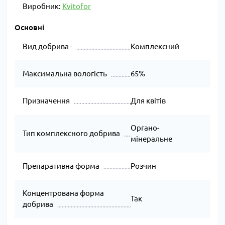
Виробник:
Kvitofor
Основні
Вид добрива -
Комплексний
Максимальна вологість
65%
Призначення
Для квітів
Органо-
Тип комплексного добрива
мінеральне
Препаративна форма
Розчин
Концентрована форма
Так
добрива