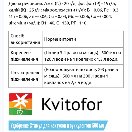
Діюча речовина: Азот (N) - 20 г/л, фосфор (Р) - 15 г/л,
калій (К) - 25 г/л; мікроелементи (г/л): B – 0.06, Fe – 0.3,
Mn – 0.06, Zn – 0.06, Cu – 0.04, Mo – 0.006, Co – 0.004;
вітаміни (мг/л): В1 - 40, С - 130, РР - 110.
Спосіб
Норма витрати
використання
Кореневе
(Полив 3-4 рази на місяць) - 500 мл на
підживлення
120 л води на 1 ковпачок 1,5 л води.
(Розпорошувати по листу 2-3 рази в
Позакореневе
місяць) - 500 мл на 200 л води 1
підживлення
ковпачок на 2,5 л води.