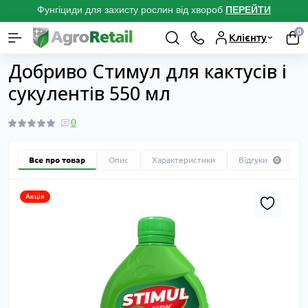
Фунгіциди для захисту рослин від хвороб
ПЕРЕЙТ
И
0
Клієнту
Каталог товарів
Добрива для рослин
Добрива для кактусів і сук
Добриво Стимул для кактусів і
сукулентів 550 мл
0
Все про товар
Опис
Характеристики
Відгуки
0
Акція