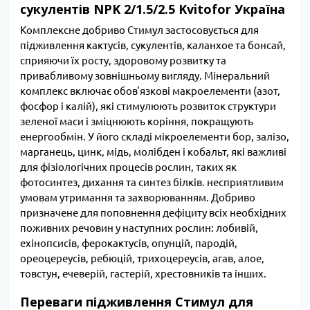
сукулентів NPK 2/1.5/2.5 Kvitofor Україна
Комплексне добриво Стимул застосовується для
підживлення кактусів, сукулентів, каланхое та бонсай,
сприяючи їх росту, здоровому розвитку та
привабливому зовнішньому вигляду. Мінеральний
комплекс включає обов'язкові макроелементи (азот,
фосфор і калій), які стимулюють розвиток структури
зеленої маси і зміцнюють коріння, покращують
енергообмін. У його складі мікроелементи бор, залізо,
марганець, цинк, мідь, молібден і кобальт, які важливі
для фізіологічних процесів рослин, таких як
фотосинтез, дихання та синтез білків. несприятливим
умовам утримання та захворюванням. Добриво
призначене для поповнення дефіциту всіх необхідних
поживних речовин у наступних рослин: лобивій,
ехінопсисів, ферокактусів, опунцій, пародій,
ореоцереусів, ребюцій, трихоцереусів, агав, алое,
товстун, ечеверій, гастерій, хрестовників та інших.
Переваги підживлення Стимул для