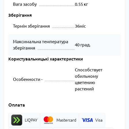
Вага засобу
0.55 кг
Зберігання
Термін зберігання
36міс
Максимальна температура
40 град.
зберігання
Користувальницькі характеристики
Способствует
обильному
Особенности -
цветению
растений
Оплата
LIQPAY
Mastercard
Visa