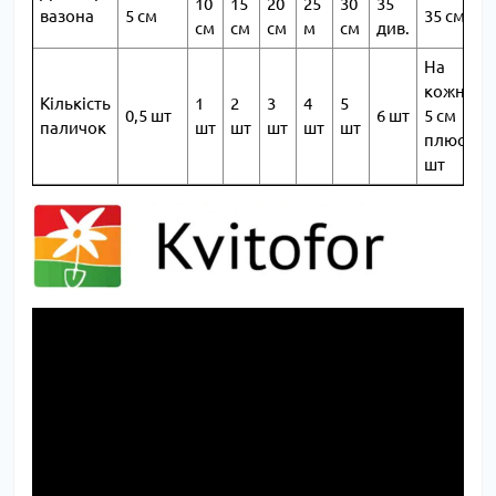
10
15
20
25
30
35
вазона
5 см
35 см
см
см
см
м
см
див.
На
кожні
Кількість
1
2
3
4
5
0,5 шт
6 шт
5 см
паличок
шт
шт
шт
шт
шт
плюс 1
шт