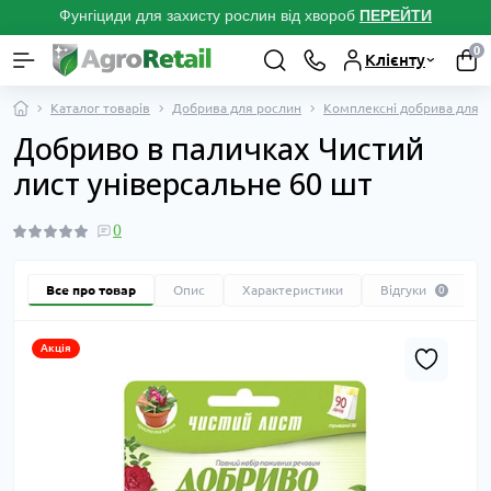
Фунгіциди для захисту рослин від хвороб
ПЕРЕЙТ
И
0
Клієнту
Каталог товарів
Добрива для рослин
Комплексні добрива для 
Добриво в паличках Чистий
лист універсальне 60 шт
0
Все про товар
Опис
Характеристики
Відгуки
0
Акція