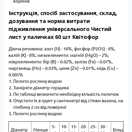
коренів
Інструкція, спосіб застосування, склад,
дозування та норма витрати
підживлення універсального Чистий
лист у паличках 60 шт Квітофор
Д
іюча речовина: азот (N) - 10%, фосфор (P2O5) - 8%,
калій (К) - 8%; мезоелементи: магній (MgO) – 2%;
мікроелементи: бір (B) – 0.02%, залізо (Fe) – 0.07%,
марганець (Mn) – 0.03%, цинк (Zn) – 0.01%, мідь (Cu) –
0.005%
Полити рослину водою
Заміряти діаметр горщика
По таблиці визначити необхідну кількість паличок
Опустити їх в грунт у сантиметрі від стінки вазона, на
глибину 2 см від поверхні
Полити рослину водою
5-
10-
15-
20-
25-
30 -
Діаметр
Менше
Більше