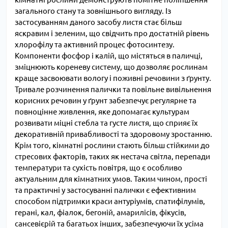
загального стану та зовнішнього вигляду. Із
застосуванням даного засобу листя стає більш
яскравим і зеленим, що свідчить про достатній рівень
хлорофілу та активний процес фотосинтезу.
Компоненти фосфор і калій, що містяться в паличці,
зміцнюють кореневу систему, що дозволяє рослинам
краще засвоювати вологу і поживні речовини з ґрунту.
Тривале розчинення палички та повільне вивільнення
корисних речовин у ґрунт забезпечує регулярне та
повноцінне живлення, яке допомагає культурам
розвивати міцні стебла та густе листя, що сприяє їх
декоративній привабливості та здоровому зростанню.
Крім того, кімнатні рослини стають більш стійкими до
стресових факторів, таких як нестача світла, перепади
температури та сухість повітря, що є особливо
актуальним для кімнатних умов. Таким чином, прості
та практичні у застосуванні палички є ефективним
способом підтримки краси антуріумів, спатифілумів,
герані, кал, фіалок, бегоній, амарилісів, фікусів,
сансевієрій та багатьох інших, забезпечуючи їх усіма