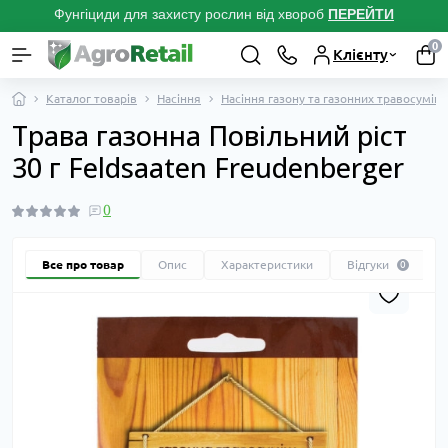
Фунгіциди для захисту рослин від хвороб
ПЕРЕЙТ
И
0
Клієнту
Каталог товарів
Насіння
Насіння газону та газонних травосуміш
Трава газонна Повільний ріст
30 г Feldsaaten Freudenberger
0
Все про товар
Опис
Характеристики
Відгуки
0