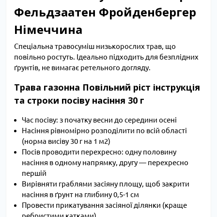
Фельдзаатен Фройденбергер
Німеччина
Спеціальна травосуміш низькорослих трав, що
повільно ростуть. Ідеально підходить для безплідних
ґрунтів, не вимагає ретельного догляду.
Трава газонна Повільний ріст інструкція
та строки посіву насіння 30 г
Час посіву: з початку весни до середини осені
Насіння рівномірно розподілити по всій області
(норма висіву 30 г на 1 м2)
Посів проводити перехресно: одну половину
насіння в одному напрямку, другу — перехресно
першій
Вирівняти граблями засіяну площу, щоб закрити
насіння в ґрунт на глибину 0,5-1 см
Провести прикатування засіяної ділянки (краще
ребристими катками)