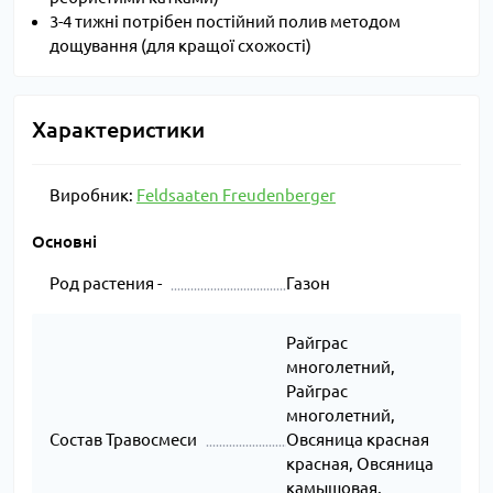
3-4 тижні потрібен постійний полив методом
дощування (для кращої схожості)
Характеристики
Виробник:
Feldsaaten Freudenberger
Основні
Род растения -
Газон
Райграс
многолетний,
Райграс
многолетний,
Состав Травосмеси
Овсяница красная
красная, Овсяница
камышовая,