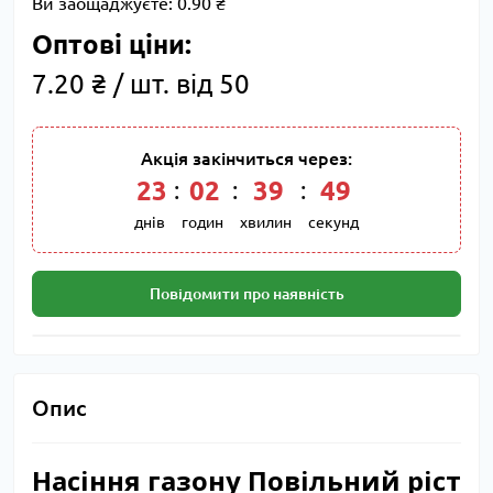
Ви заощаджуєте:
0.90 ₴
Оптові ціни:
7.20 ₴ / шт. від 50
Акція закінчиться через:
23
:
02
:
39
:
49
днів
годин
хвилин
секунд
Повідомити про наявність
Опис
Насіння газону Повільний ріст