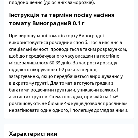
плодоношення (до осінніх заморозків).
Інструкція та терміни посіву насіння
томату Виноградний 0.1 г
При вирощуванні томатів сорту Виноградні
використовується розсадний спосіб. Посів насіння в
спеціальні ємності проводиться з таким розрахунком,
щоб до передбачуваного часу висадки на постійне
місце залишалося 60-65 днів. За час росту розсаду
піддають пікіруванню 1-2 рази за період і
загартуванню, якщо передбачається вирощування у
відкритому грунті. Для томатів готують грядки з
багатими родючими грунтами, уникаючи важких і
азотистих грунтів. Схема посадки, при якій на 1 м²
розташовують не більше 4-х кущів дозволяє рослинам
не затінювати один одного, і полегшує догляд за ними.
Характеристики