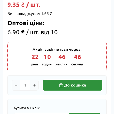
9.35 ₴ / шт.
Ви заощаджуєте:
1.65 ₴
Оптові ціни:
6.90 ₴ / шт. від 10
Акція закінчиться через:
22
:
10
:
46
:
45
днів
годин
хвилин
секунд
До кошика
Купити в 1 клік: