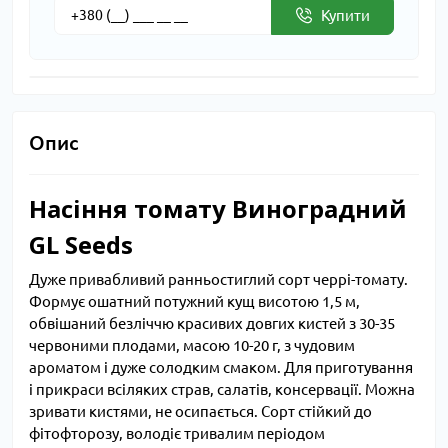
Купити
Опис
Насіння томату Виноградний
GL Seeds
Дуже привабливий ранньостиглий сорт черрі-томату.
Формує ошатний потужний кущ висотою 1,5 м,
обвішаний безліччю красивих довгих кистей з 30-35
червоними плодами, масою 10-20 г, з чудовим
ароматом і дуже солодким смаком. Для приготування
і прикраси всіляких страв, салатів, консервації. Можна
зривати кистями, не осипається. Сорт стійкий до
фітофторозу, володіє тривалим періодом