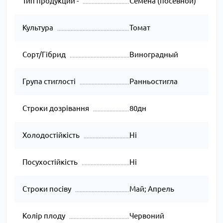
Тип продукции -
Семена (посевной)
Культура
Томат
Сорт/Гібрид
Виноградный
Група стиглості
Ранньостигла
Строки дозрівання
80дн
Холодостійкість
Ні
Посухостійкість
Ні
Строки посіву
Май; Апрель
Колір плоду
Червоний