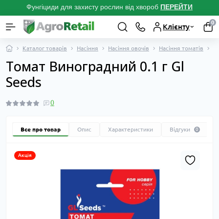
Фунгіциди для захисту рослин від хвороб
ПЕРЕЙТ
И
0
Клієнту
Каталог товарів
Насіння
Насіння овочів
Насіння томатів
Т
Томат Виноградний 0.1 г Gl
Seeds
0
Все про товар
Опис
Характеристики
Відгуки
0
Акція