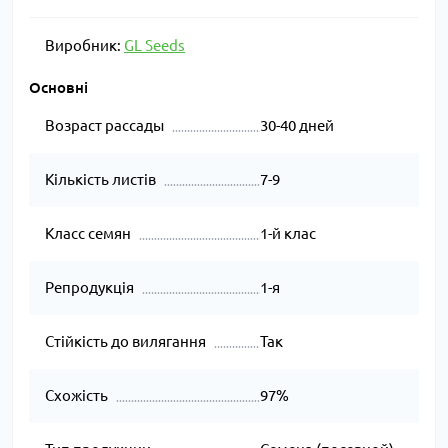
Виробник:
GL Seeds
Основні
Возраст рассады
30-40 дней
Кількість листів
7-9
Класс семян
1-й клас
Репродукція
1-я
Стійкість до вилягання
Так
Схожість
97%