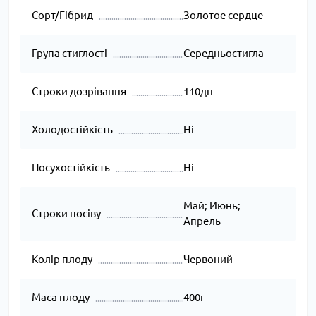
Сорт/Гібрид
Золотое сердце
Група стиглості
Середньостигла
Строки дозрівання
110дн
Холодостійкість
Ні
Посухостійкість
Ні
Май; Июнь;
Строки посіву
Апрель
Колір плоду
Червоний
Маса плоду
400г