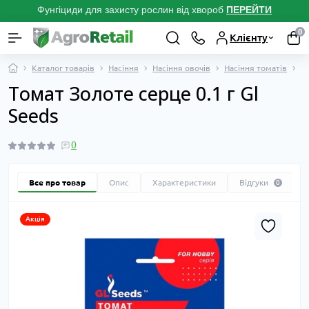
Фунгіциди для захисту рослин від хвороб
ПЕРЕЙТ
И
0
Клієнту
Каталог товарів
Насіння
Насіння овочів
Насіння томатів
В
Томат Золоте серце 0.1 г Gl
Seeds
0
Все про товар
Опис
Характеристики
Відгуки
0
Акція