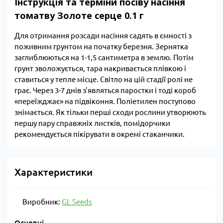
Інструкція та терміни посіву насіння
томатву Золоте серце 0.1 г
Для отримання розсади насіння садять в ємності з
поживним грунтом на початку березня. Зернятка
заглиблюються на 1-1,5 сантиметра в землю. Потім
грунт зволожується, тара накривається плівкою і
ставиться у тепле місце. Світло на цій стадії ролі не
грає. Через 3-7 днів з'являться паростки і тоді короб
«переїжджає» на підвіконня. Поліетилен поступово
знімається. Як тільки перші сходи рослини утворюють
першу пару справжніх листків, помідорчики
рекомендується пікірувати в окремі стаканчики.
Характеристики
Виробник:
GL Seeds
Основні