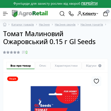
Фунгіциди для захисту рослин від хвороб
ПЕРЕЙТ
И
0
Клієнту
Каталог товарів
Насіння
Насіння овочів
Насіння томатів
В
Томат Малиновий
Ожаровський 0.15 г Gl Seeds
0
Все про товар
Опис
Характеристики
Відгуки
0
Акція