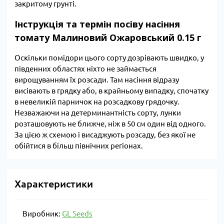
закритому грунті.
Інструкція та термін посіву насіння
томату Малиновий Ожаровський 0.15 г
Оскільки помідори цього сорту дозрівають швидко, у
південних областях ніхто не займається
вирощуванням їх розсади. Там насіння відразу
висівають в грядку або, в крайньому випадку, спочатку
в невеликій парничок на розсадкову грядочку.
Незважаючи на детерминантність сорту, лунки
розташовують не ближче, ніж в 50 см один від одного.
За цією ж схемою і висаджують розсаду, без якої не
обійтися в більш північних регіонах.
Характеристики
Виробник:
GL Seeds