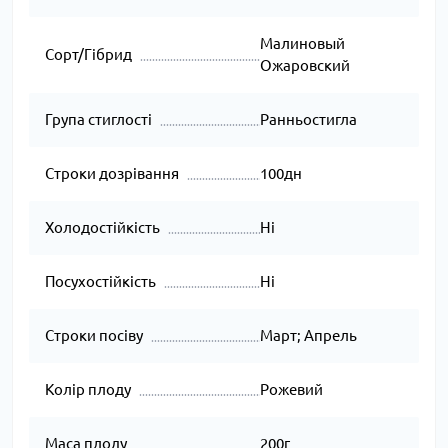
Малиновый
Сорт/Гібрид
Ожаровский
Група стиглості
Ранньостигла
Строки дозрівання
100дн
Холодостійкість
Ні
Посухостійкість
Ні
Строки посіву
Март; Апрель
Колір плоду
Рожевий
Маса плоду
200г