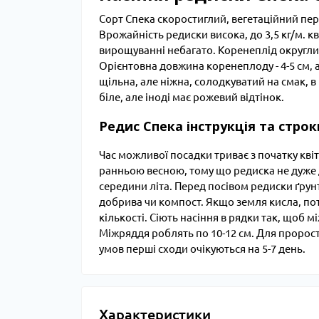
Сорт Спека скоростиглий, вегетаційний пері
Врожайність редиски висока, до 3,5 кг/м. к
вирощуванні небагато. Коренеплід округлий
Орієнтовна довжина коренеплоду - 4-5 см, а
щільна, але ніжна, солодкуватий на смак, в
біле, але іноді має рожевий відтінок.
Редис Спека інструкція та строки
Час можливої ​​посадки триває з початку к
ранньою весною, тому що редиска не дуже д
середини літа. Перед посівом редиски ґрунт
добрива чи компост. Якщо земля кисла, пот
кількості. Сіють насіння в рядки так, щоб м
Міжряддя роблять по 10-12 см. Для пророста
умов перші сходи очікуються на 5-7 день.
Характеристики