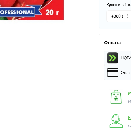
Купити в 1 к
Оплата
LIQP
Оплат
М
М
В
С