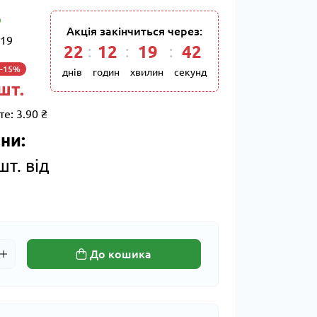
Акція закінчиться через:
19
22
:
12
:
19
:
41
-15%
днів
годин
хвилин
секунд
 шт.
те:
3.90 ₴
ни:
шт. від
До кошика