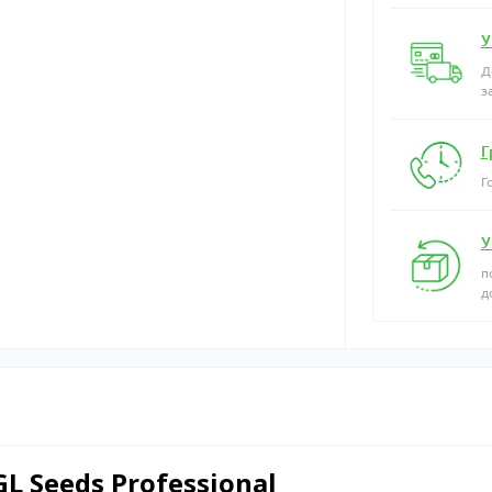
У
Д
з
Г
Г
У
п
д
L Seeds Professional