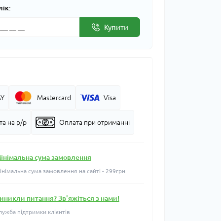
лік:
Купити
AY
Mastercard
Visa
а на р/р
Оплата при отриманні
інімальна сума замовлення
інімальна сума замовлення на сайті - 299грн
иникли питання? Зв'яжіться з нами!
лужба підтримки клієнтів