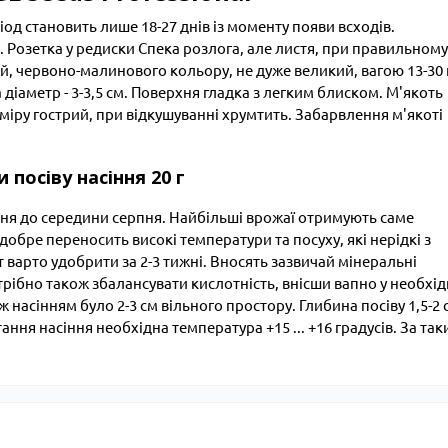
од становить лише 18-27 днів із моменту появи всходів.
в. Розетка у редиски Спека розлога, але листя, при правильному
, червоно-малинового кольору, не дуже великий, вагою 13-30 г
 діаметр - 3-3,5 см. Поверхня гладка з легким блиском. М'якоть
 міру гострий, при відкушуванні хрумтить. Забарвлення м'якоті
 посіву насіння 20 г
вітня до середини серпня. Найбільші врожаї отримують саме
обре переносить високі температури та посуху, які нерідкі з
 варто удобрити за 2-3 тижні. Вносять зазвичай мінеральні
рібно також збалансувати кислотність, внісши вапно у необхід
іж насінням було 2-3 см вільного простору. Глибина посіву 1,5-2 
ння насіння необхідна температура +15 ... +16 градусів. За так