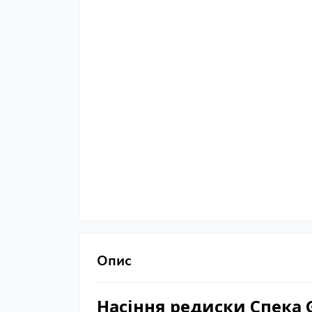
Опис
Насіння редиски Спека G