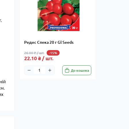
.
Редис Спека 20 г Gl Seeds
26.00 ₴ / шт.
-15%
22.10 ₴ / шт.
До кошика
ній
см.
их