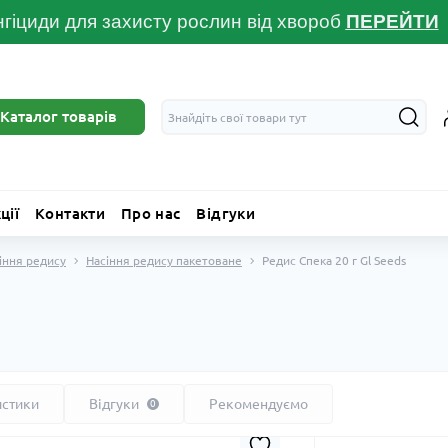
гіциди для захисту рослин від хвороб
ПЕРЕЙТ
И
Каталог товарів
ції
Контакти
Про нас
Відгуки
іння редису
Насіння редису пакетоване
Редис Спека 20 г Gl Seeds
s
истики
Відгуки
Рекомендуємо
0