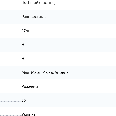
Посівний (насіння)
Ранньостигла
27дн
Ні
Ні
Май; Март; Июнь; Апрель
Рожевий
30г
Україна