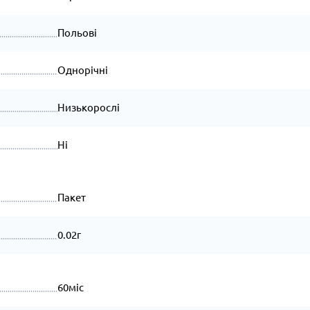
Польові
Однорічні
Низькорослі
Ні
Пакет
0.02г
60міс