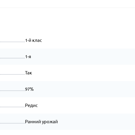
1-й клас
1-я
Так
97%
Редис
Ранний урожай