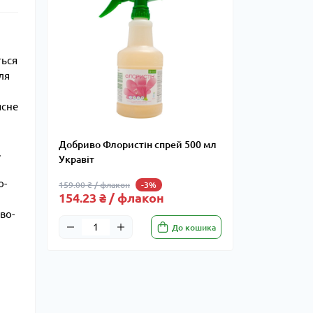
ться
ля
ясне
Добриво Флористін спрей 500 мл
.
Укравіт
о-
159.00 ₴ / флакон
-3%
154.23 ₴ / флакон
во-
До кошика