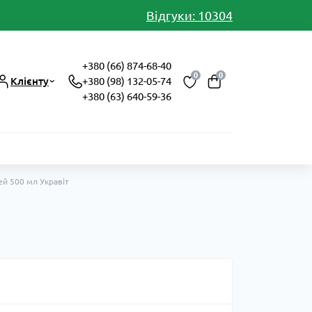
Відгуки: 10304
+380 (66) 874-68-40
0
0
Клієнту
+380 (98) 132-05-74
+380 (63) 640-59-36
й 500 мл Укравіт