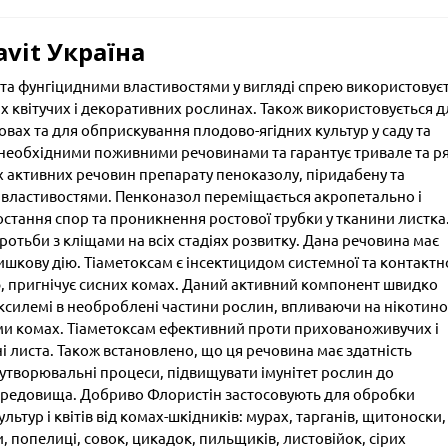
vit Україна
та фунгіцидними властивостями у вигляді спрею використовує
х квітучих і декоративних рослинах. Також використовується д
овах та для обприскування плодово-ягідних культур у саду та
а необхідними поживними речовинами та гарантує тривале та р
ох активних речовин препарату пеноказолу, піридабену та
 властивостями. Пенконазол переміщається акропетально і
стання спор та проникнення ростової трубки у тканини листка
ротьби з кліщами на всіх стадіях розвитку. Дана речовина має
шкову дію. Тіаметоксам є інсектицидом системної та контактн
ю, пригнічує сисних комах. Даний активний компонент швидко
 ксилемі в необроблені частини рослин, впливаючи на нікотино
ми комах. Тіаметоксам ефективний проти прихованоживучих і
і листа. Також встановлено, що ця речовина має здатність
утворювальні процеси, підвищувати імунітет рослин до
ередовища. Добриво Флористін застосовують для обробки
льтур і квітів від комах-шкідників: мурах, тарганів, щитоноски,
, попелиці, совок, цикадок, пильщиків, листовійок, сірих