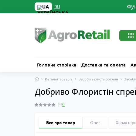
Фун
UA
RU
Головна сторінка
Доставка та оплата
Ак
Каталог товарів
Засоби захисту рослин
Засоби
Добриво Флористін спрей
0
Все про товар
Опис
Характер