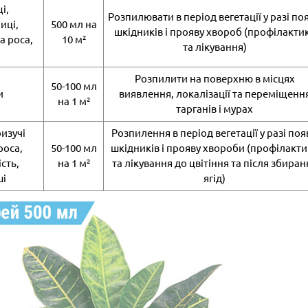
і,
Розпилювати в період вегетації у разі по
иці,
500 мл на
шкідників і прояву хвороб (профілакти
 роса,
10 м²
та лікування)
Розпилити на поверхню в місцях
50-100 мл
и
виявлення, локалізації та переміщенн
на 1 м²
тарганів і мурах
изучі
Розпилення в період вегетації у разі поя
роса,
50-100 мл
шкідників і прояву хвороби (профілакти
сть,
на 1 м²
та лікування до цвітіння та після збиран
ші
ягід)