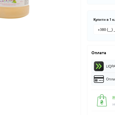
Купити в 1 к
Оплата
LIQP
Оплат
М
М