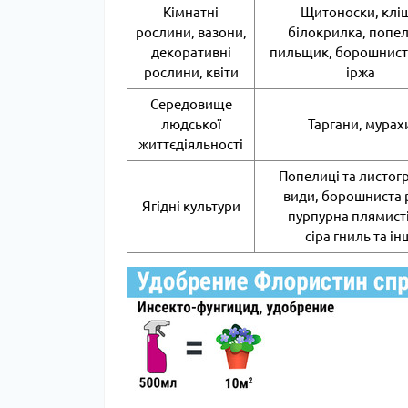
Кімнатні
Щитоноски, кліщ
рослини, вазони,
білокрилка, попел
декоративні
пильщик, борошниста
рослини, квіти
іржа
Середовище
людської
Таргани, мурах
життєдіяльності
Попелиці та листогр
види, борошниста 
Ягідні культури
пурпурна плямисті
сіра гниль та ін