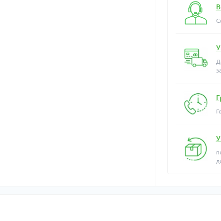
В
С
У
Д
з
Г
Г
У
п
д