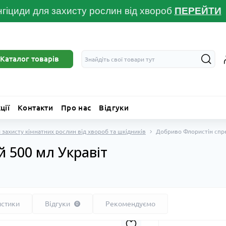
гіциди для захисту рослин від хвороб
ПЕРЕЙТ
И
Каталог товарів
ції
Контакти
Про нас
Відгуки
 захисту кімнатних рослин від хвороб та шкідників
Добриво Флористін спре
 500 мл Укравіт
истики
Відгуки
Рекомендуємо
0