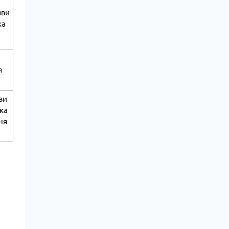
яви
ка
я
ви
ка
ня