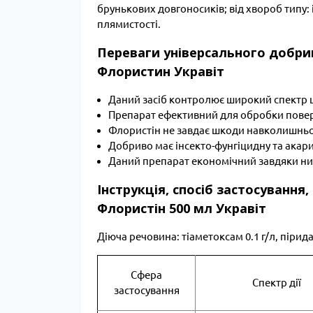
брунькових довгоносиків; від хвороб типу: 
плямистості.
Переваги універсального добри
Флористин Укравіт
Даний засіб контролює широкий спектр 
Препарат ефективний для обробки поверх
Флористін не завдає шкоди навколишнь
Добриво має інсекто-фунгіцидну та акар
Даний препарат економічний завдяки н
Інструкція, спосіб застосування
Флористін 500 мл Укравіт
Діюча речовина: тіаметоксам 0.1 г/л, піридаб
Сфера
Спектр дії
застосування