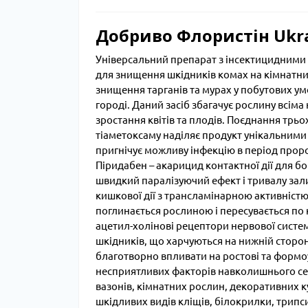
Добриво Флористін Ukra
Універсальний препарат з інсектицидними 
для знищення шкідників комах на кімнатни
знищення тарганів та мурах у побутових ум
городі. Даний засіб збагачує рослину всім
зростання квітів та плодів. Поєднання трь
тіаметоксаму наділяє продукт унікальними
пригнічує можливу інфекцію в період проро
Піридабен – акарицид контактної дії для бо
швидкий паралізуючий ефект і тривалу зали
кишкової дії з трансламінарною активніст
поглинається рослиною і пересувається по
ацетил-холінові рецептори нервової систе
шкідників, що харчуються на нижній сторон
благотворно впливати на ростові та формо
несприятливих факторів навколишнього с
вазонів, кімнатних рослин, декоративних ку
шкідливих видів кліщів, білокрилки, трипси