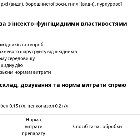
іржі (види), борошнистої роси, гнилі (види), пурпурової
ва з інсекто-фунгіцидними властивостями
шкідників та хвороб
невого шару грунту від шкідників
ому середовищу
ицидну дію
изьким нормам витрати
, склад, дозування та норма витрати спрею
ен 0.15 г/л, пенконазол 0.2 г/л.
Норма
витрати
Спосіб та час обробки
препарату