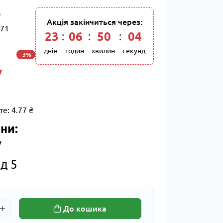
Акція закінчиться через:
71
23
:
06
:
50
:
03
днів
годин
хвилин
секунд
-3%
/
те:
4.77 ₴
ни:
/
д 5
До кошика