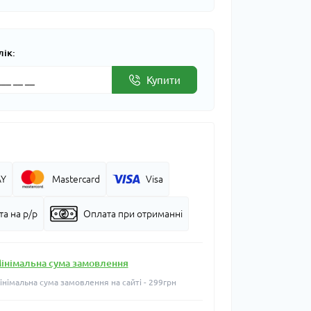
лік:
Купити
AY
Mastercard
Visa
а на р/р
Оплата при отриманні
інімальна сума замовлення
інімальна сума замовлення на сайті - 299грн