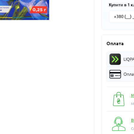
Купити в 1 к
Оплата
LIQP
Оплат
М
М
В
С