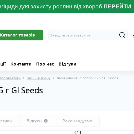
гіциди для захисту рослин від хвороб
ПЕРЕЙТ
И
Каталог товарів
ції
Контакти
Про нас
Відгуки
торічні квіти
Насіння льону
Льон Блакитне озеро 0.25 г Gl Seeds
 г Gl Seeds
истики
Відгуки
Рекомендуємо
0