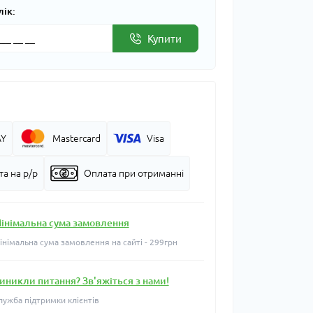
лік:
Купити
AY
Mastercard
Visa
а на р/р
Оплата при отриманні
інімальна сума замовлення
інімальна сума замовлення на сайті - 299грн
иникли питання? Зв'яжіться з нами!
лужба підтримки клієнтів