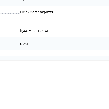
Не вимагає укриття
Бумажная пачка
0.25г