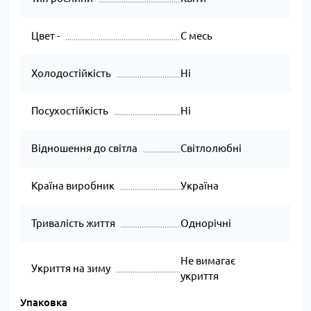
Цвет -
С месь
Холодостійкість
Ні
Посухостійкість
Ні
Відношення до світла
Світлолюбні
Країна виробник
Україна
Тривалість життя
Однорічні
Не вимагає
Укриття на зиму
укриття
Упаковка