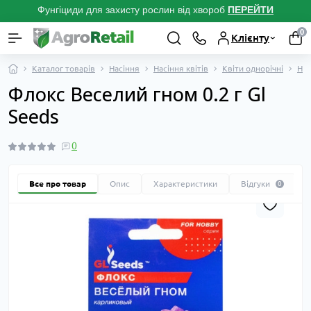
Фунгіциди для захисту рослин від хвороб
ПЕРЕЙТ
И
0
Клієнту
Каталог товарів
Насіння
Насіння квітів
Квіти однорічні
Нас
Флокс Веселий гном 0.2 г Gl
Seeds
0
Все про товар
Опис
Характеристики
Відгуки
0