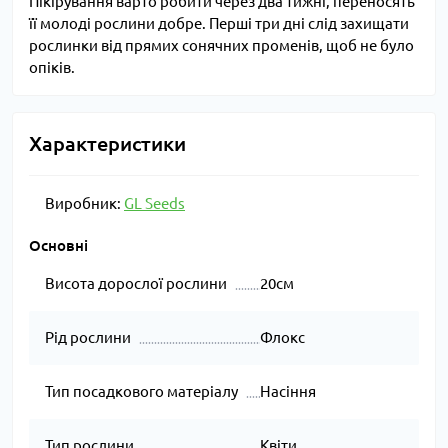
Пікірування варто робити через два тижні, переносять
її молоді рослини добре. Перші три дні слід захищати
рослинки від прямих сонячних променів, щоб не було
опіків.
Характеристики
Виробник:
GL Seeds
Основні
Висота дорослої рослини
20см
Рід рослини
Флокс
Тип посадкового матеріалу
Насіння
Тип рослини
Квіти