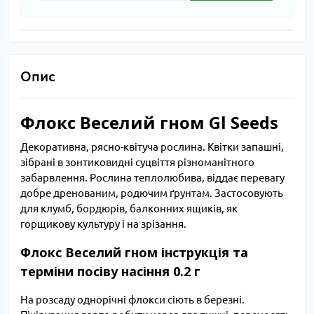
Опис
Флокс Веселий гном Gl Seeds
Декоративна, рясно-квітуча рослина. Квітки запашні,
зібрані в зонтиковидні суцвіття різноманітного
забарвлення. Рослина теплолюбива, віддає перевагу
добре дренованим, родючим ґрунтам. Застосовують
для клумб, бордюрів, балконних ящиків, як
горщикову культуру і на зрізання.
Флокс Веселий гном інструкція та
терміни посіву насіння 0.2 г
На розсаду однорічні флокси сіють в березні.