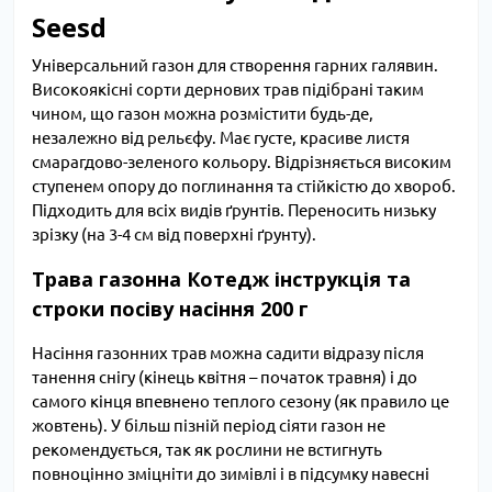
Seesd
Універсальний газон для створення гарних галявин.
Високоякісні сорти дернових трав підібрані таким
чином, що газон можна розмістити будь-де,
незалежно від рельєфу. Має густе, красиве листя
смарагдово-зеленого кольору. Відрізняється високим
ступенем опору до поглинання та стійкістю до хвороб.
Підходить для всіх видів ґрунтів. Переносить низьку
зрізку (на 3-4 см від поверхні ґрунту).
Трава газонна Котедж інструкція та
строки посіву насіння 200 г
Насіння газонних трав можна садити відразу після
танення снігу (кінець квітня – початок травня) і до
самого кінця впевнено теплого сезону (як правило це
жовтень). У більш пізній період сіяти газон не
рекомендується, так як рослини не встигнуть
повноцінно зміцніти до зимівлі і в підсумку навесні