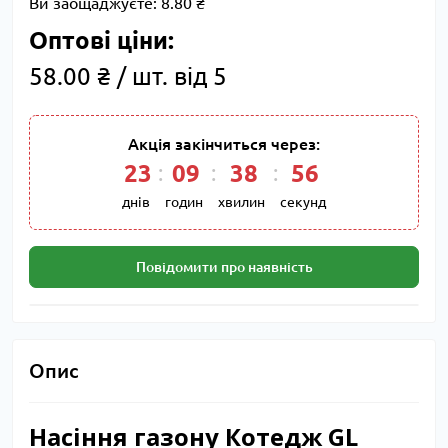
Ви заощаджуєте:
8.80 ₴
Оптові ціни:
58.00 ₴ / шт. від 5
Акція закінчиться через:
23
09
38
55
днів
годин
хвилин
секунд
Повідомити про наявність
Опис
Насіння газону Котедж GL