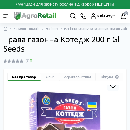
Фунгіциди для захисту рослин від хвороб
ПЕРЕЙТ
И
0
Клієнту
Каталог товарів
Насіння
Насіння газону та газонних травосуміш
Трава газонна Котедж 200 г Gl
Seeds
0
Все про товар
Опис
Характеристики
Відгуки
0