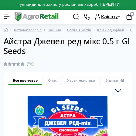
Фунгіциди для захисту рослин від хвороб
ПЕРЕЙТ
И
0
Клієнту
Каталог товарів
Насіння
Насіння квітів
Квіти однорічні
Нас
Айстра Джевел ред мікс 0.5 г Gl
Seeds
0
Все про товар
Опис
Характеристики
Відгуки
0