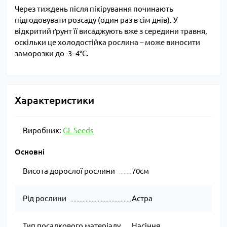
Через тиждень після пікірування починають
підгодовувати розсаду (один раз в сім днів). У
відкритий ґрунт її висаджують вже з середини травня,
оскільки це холодостійка рослина – може виносити
заморозки до -3–4°С.
Характеристики
Виробник:
GL Seeds
Основні
Висота дорослої рослини
70см
Рід рослини
Астра
Тип посадкового матеріалу
Насіння