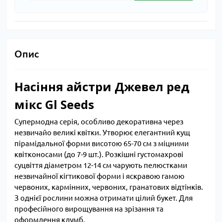
Опис
Насіння айстри Джевел ред
мікс Gl Seeds
Супермодна серія, особливо декоративна через
незвичайо великі квітки. Утворює елегантний кущ
пірамідальної форми висотою 65-70 см з міцними
квітконосами (до 7-9 шт.). Розкішні густомахрові
суцвіття діаметром 12-14 см чарують пелюстками
незвичайної кігтикової форми і яскравою гамою
червоних, кармінних, червоних, гранатових відтінків.
З однієї рослини можна отримати цілий букет. Для
професійного вирощування на зрізання та
оформлення клумб.