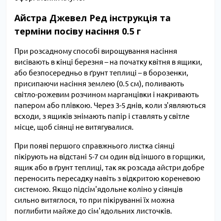
Айстра Джевел Ред інструкція та
терміни посіву насіння 0.5 г
При розсадному способі вирощування насіння
висівають в кінці березня – на початку квітня в ящики,
або безпосередньо в ґрунт теплиці – в борозенки,
присипаючи насіння землею (0.5 см), поливають
світло-рожевим розчином марганцівки і накривають
папером або плівкою. Через 3-5 днів, коли з'являються
всходи, з ящиків знімають папір і ставлять у світле
місце, щоб сіянці не витягувалися.
При появі першого справжнього листка сіянці
пікірують на відстані 5-7 см один від іншого в горщики,
ящик або в ґрунт теплиці, так як розсада айстри добре
переносить пересадку навіть з відкритою кореневою
системою. Якщо підсім'ядольне коліно у сіянців
сильно витяглося, то при пікіруванні їх можна
поглибити майже до сім'ядольних листочків.