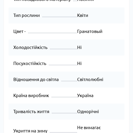
Тип рослини
Квіти
Цвет -
Гранатовый
Холодостійкість
Ні
Посухостійкість
Ні
Відношення до світла
Світлолюбні
Країна виробник
Україна
Тривалість життя
Однорічні
Не вимагає
Укриття на зиму