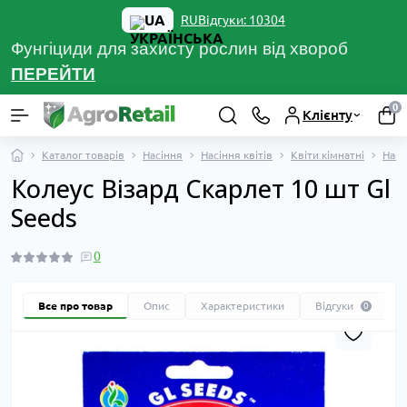
UA
Відгуки: 10304
RU
Фунгіциди для захисту рослин від хвороб
ПЕРЕЙТ
И
0
Клієнту
Каталог товарів
Насіння
Насіння квітів
Квіти кімнатні
Насі
Колеус Візард Скарлет 10 шт Gl
Seeds
0
Все про товар
Опис
Характеристики
Відгуки
0