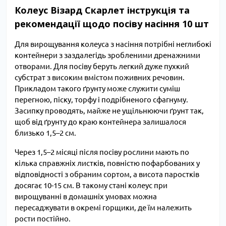
Колеус Візард Скарлет інструкція та
рекомендації щодо посіву насіння 10 шт
Для вирощування колеуса з насіння потрібні неглибокі
контейнери з заздалегідь зробленими дренажними
отворами. Для посіву беруть легкий дуже пухкий
субстрат з високим вмістом поживних речовин.
Прикладом такого ґрунту може служити суміш
перегною, піску, торфу і подрібненого сфагнуму.
Засипку проводять, майже не ущільнюючи ґрунт так,
щоб від ґрунту до краю контейнера залишалося
близько 1,5–2 см.
Через 1,5–2 місяці після посіву рослини мають по
кілька справжніх листків, повністю пофарбованих у
відповідності з обраним сортом, а висота паростків
досягає 10-15 см. В такому стані колеус при
вирощуванні в домашніх умовах можна
пересаджувати в окремі горщики, де їм належить
рости постійно.