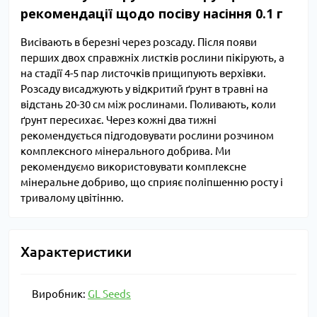
рекомендації щодо посіву насіння 0.1 г
Висівають в березні через розсаду. Після появи
перших двох справжніх листків рослини пікірують, а
на стадії 4-5 пар листочків прищипують верхівки.
Розсаду висаджують у відкритий ґрунт в травні на
відстань 20-30 см між рослинами. Поливають, коли
ґрунт пересихає. Через кожні два тижні
рекомендується підгодовувати рослини розчином
комплексного мінерального добрива. Ми
рекомендуємо використовувати комплексне
мінеральне добриво, що сприяє поліпшенню росту і
тривалому цвітінню.
Характеристики
Виробник:
GL Seeds