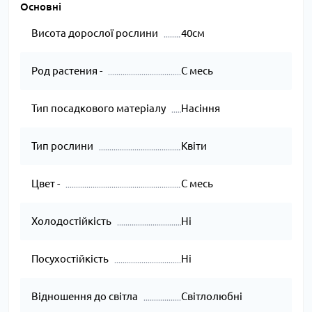
Основні
Висота дорослої рослини
40см
Род растения -
С месь
Тип посадкового матеріалу
Насіння
Тип рослини
Квіти
Цвет -
С месь
Холодостійкість
Ні
Посухостійкість
Ні
Відношення до світла
Світлолюбні