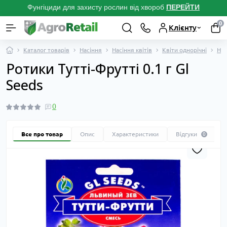
Фунгіциди для захисту рослин від хвороб
ПЕРЕЙТ
И
0
Клієнту
Каталог товарів
Насіння
Насіння квітів
Квіти однорічні
Нас
Ротики Тутті-Фрутті 0.1 г Gl
Seeds
0
Все про товар
Опис
Характеристики
Відгуки
0