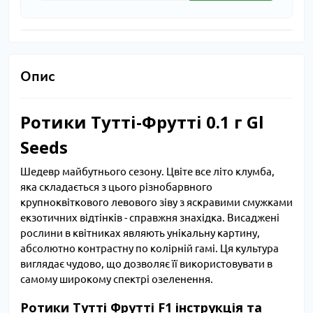
Опис
Ротики Тутті-Фрутті 0.1 г Gl
Seeds
Шедевр майбутнього сезону. Цвіте все літо клумба,
яка складається з цього різнобарвного
крупноквіткового левового зіву з яскравими смужками
екзотичних відтінків - справжня знахідка. Висаджені
рослини в квітниках являють унікальну картину,
абсолютно контрастну по колірній гамі. Ця культура
виглядає чудово, що дозволяє її використовувати в
самому широкому спектрі озеленення.
Ротики Тутті Фрутті F1 інструкція та