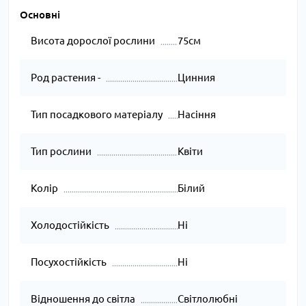
Основні
Висота дорослої рослини
75см
Род растения -
Цинния
Тип посадкового матеріалу
Насіння
Тип рослини
Квіти
Колір
Білий
Холодостійкість
Ні
Посухостійкість
Ні
Відношення до світла
Світлолюбні