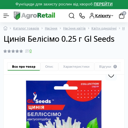
Фунгіциди для захисту рослин від хвороб
ПЕРЕЙТ
И
0
Клієнту
Каталог товарів
Насіння
Насіння квітів
Квіти однорічні
Нас
Цинія Белісімо 0.25 г Gl Seeds
0
Все про товар
Опис
Характеристики
Відгуки
0