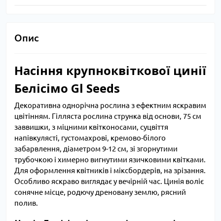
Опис
Насіння крупноквіткової цинії
Белісімо Gl Seeds
Декоративна однорічна рослина з ефектним яскравим
цвітінням. Гілляста рослина струнка від основи, 75 см
заввишки, з міцними квітконосами, суцвіття
напівкулясті, густомахрові, кремово-білого
забарвлення, діаметром 9-12 см, зі згорнутими
трубочкою і химерно вигнутими язичковими квітками.
Для оформлення квітників і міксбордерів, на зрізання.
Особливо яскраво виглядає у вечірній час. Цинія воліє
сонячне місце, родючу дреновану землю, рясний
полив.