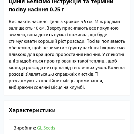
Цинія Белісімо інструкція та терміни
посіву насіння 0.25 г
Висівають насіння Цинії з кроком в 5 см. Між рядами
залишають 10 см. Зверху присипають все покупною
землею, вона досить пухка і поживна, що буде
стимулювати хороший ріст розсади. Посіви поливають
обережно, щоб не вимити з ґрунту насіння і вкриваємо
плівкою для кращого проростання насіння. У спекотні
дні знадобиться провітрювання такої теплиці, щоб
молода розсада не спріла від тепличних умов. Коли на
розсаді з'являться 2-3 справжніх листків, її
розсаджують з постійних місць проживання,
вибираючи сонячні місця на клумбі.
Характеристики
Виробник:
GL Seeds