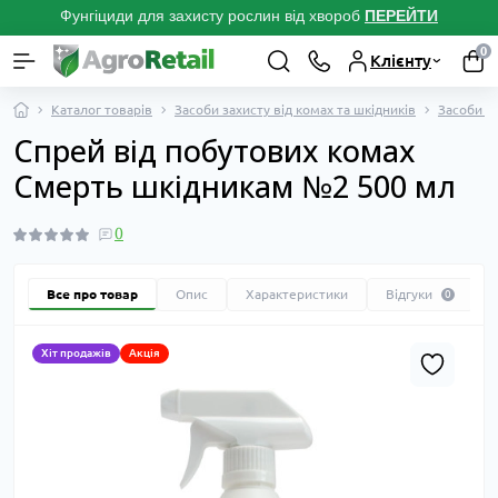
Фунгіциди для захисту рослин від хвороб
ПЕРЕЙТ
И
0
Клієнту
Каталог товарів
Засоби захисту від комах та шкідників
Засоби ві
Спрей від побутових комах
Смерть шкідникам №2 500 мл
0
Все про товар
Опис
Характеристики
Відгуки
0
Хіт продажів
Акція