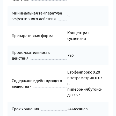
Минимальная температура
5
эффективного действия
Концентрат
Препаративная форма -
суспензии
Продолжительность
720
действия
Етофенпрокс 0.20
г, тетраметрин 0.03
Содержание действующего
г,
вещества -
пиперонилбутокси
д 0.15 г
Срок хранения
24 месяцев