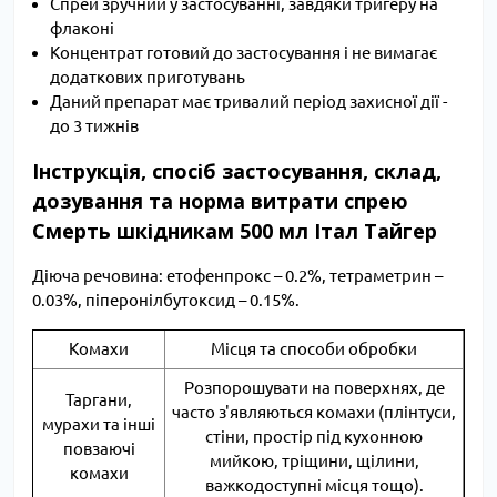
Спрей зручний у застосуванні, завдяки тригеру на
флаконі
Концентрат готовий до застосування і не вимагає
додаткових приготувань
Даний препарат має тривалий період захисної дії -
до 3 тижнів
Інструкція, спосіб застосування, склад,
дозування та норма витрати спрею
Смерть шкідникам 500 мл Італ Тайгер
Діюча речовина: етофенпрокс – 0.2%, тетраметрин –
0.03%, піперонілбутоксид – 0.15%.
Комахи
Місця та способи обробки
Розпорошувати на поверхнях, де
Таргани,
часто з'являються комахи (плінтуси,
мурахи та інші
стіни, простір під кухонною
повзаючі
мийкою, тріщини, щілини,
комахи
важкодоступні місця тощо).