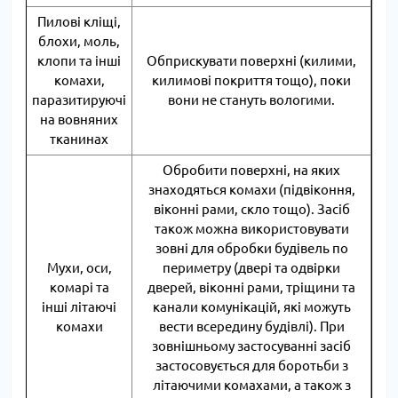
Пилові кліщі,
блохи, моль,
клопи та інші
Обприскувати поверхні (килими,
комахи,
килимові покриття тощо), поки
паразитируючі
вони не стануть вологими.
на вовняних
тканинах
Обробити поверхні, на яких
знаходяться комахи (підвіконня,
віконні рами, скло тощо). Засіб
також можна використовувати
зовні для обробки будівель по
Мухи, оси,
периметру (двері та одвірки
комарі та
дверей, віконні рами, тріщини та
інші літаючі
канали комунікацій, які можуть
комахи
вести всередину будівлі). При
зовнішньому застосуванні засіб
застосовується для боротьби з
літаючими комахами, а також з