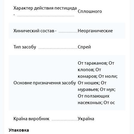
Характер действия пестицида
Сплошного
-
Химический состав -
Неорганические
Тип засобу
Спрей
От тараканов; От
клопов; От
комаров; От моли;
Основне призначення засобу
От мошек; От
муравьев; От мух;
От ползающих
насекомых; От ос
Країна виробник
Україна
Упаковка