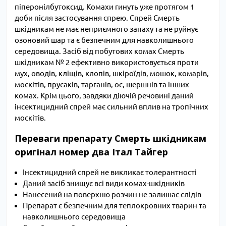
піперонілбутоксид. Комахи гинуть уже протягом 1
доби після застосування спрею. Спрей Смерть
шкідникам не має неприємного запаху та не руйнує
озоновий шар та є безпечним для навколишнього
середовища. Засіб від побутових комах Смерть
шкідникам № 2 ефективно використовується проти
мух, оводів, кліщів, клопів, шкіроїдів, мошок, комарів,
москітів, прусаків, тарганів, ос, шершнів та інших
комах. Крім цього, завдяки діючій речовині даний
інсектицидний спрей має сильний вплив на тропічних
москітів.
Переваги препарату Смерть шкідникам
оригінал номер два Італ Тайгер
Інсектицидний спрей не викликає толерантності
Даний засіб знищує всі види комах-шкідників
Нанесений на поверхню розчин не залишає слідів
Препарат є безпечним для теплокровних тварин та
навколишнього середовища