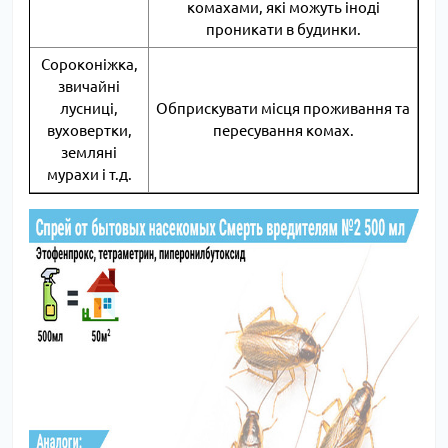
комахами, які можуть іноді
проникати в будинки.
Сороконіжка,
звичайні
лусниці,
Обприскувати місця проживання та
вуховертки,
пересування комах.
земляні
мурахи і т.д.