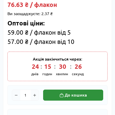
76.63 ₴ / флакон
Ви заощаджуєте:
2.37 ₴
Оптові ціни:
59.00 ₴ / флакон від 5
57.00 ₴ / флакон від 10
Акція закінчиться через:
24
:
15
:
30
:
26
днів
годин
хвилин
секунд
До кошика