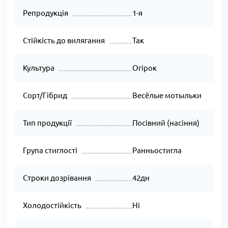
Репродукція
1-я
Стійкість до вилягання
Так
Культура
Огірок
Сорт/Гібрид
Весёлые мотыльки
Тип продукції
Посівний (насіння)
Група стиглості
Ранньостигла
Строки дозрівання
42дн
Холодостійкість
Ні