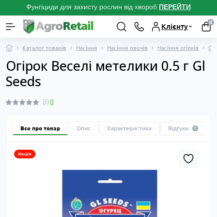
Фунгіциди для захисту рослин від хвороб
ПЕРЕЙТ
И
0
Клієнту
Каталог товарів
Насіння
Насіння овочів
Насіння огірків
Ог
Огірок Веселі метелики 0.5 г Gl
Seeds
0
Все про товар
Опис
Характеристики
Відгуки
0
Акція