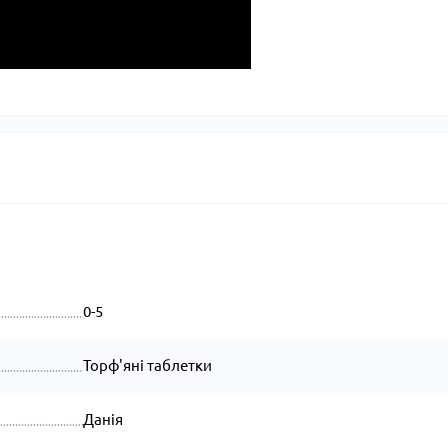
0-5
Торф'яні таблетки
Данія