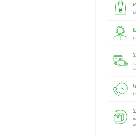
М
М
В
С
У
Д
з
Г
Г
У
п
д