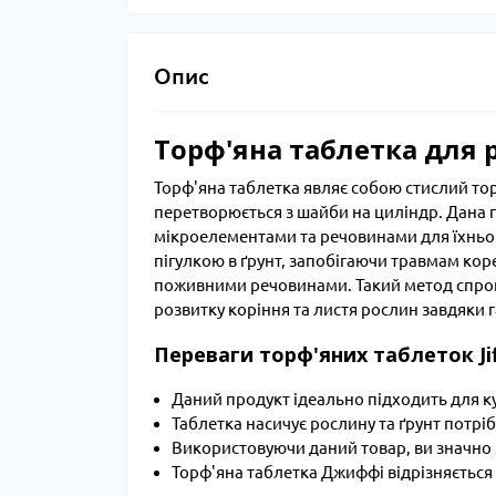
Опис
Торф'яна таблетка для
Торф'яна таблетка являє собою стислий то
перетворюється з шайби на циліндр. Дана
мікроелементами та речовинами для їхньо
пігулкою в ґрунт, запобігаючи травмам коре
поживними речовинами. Такий метод спрощ
розвитку коріння та листя рослин завдяки 
Переваги торф'яних таблеток Ji
Даний продукт ідеально підходить для к
Таблетка насичує рослину та ґрунт пот
Використовуючи даний товар, ви значно 
Торф'яна таблетка Джиффі відрізняється 