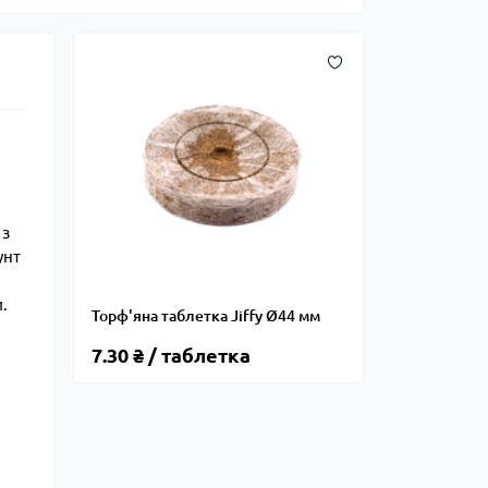
 з
унт
.
Торф'яна таблетка Jiffy Ø44 мм
7.30 ₴ / таблетка