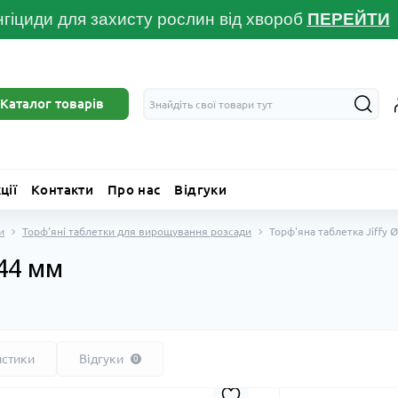
гіциди для захисту рослин від хвороб
ПЕРЕЙТ
И
Каталог товарів
ції
Контакти
Про нас
Відгуки
и
Торф'яні таблетки для вирощування розсади
Торф'яна таблетка Jiffy 
Ø44 мм
истики
Відгуки
0