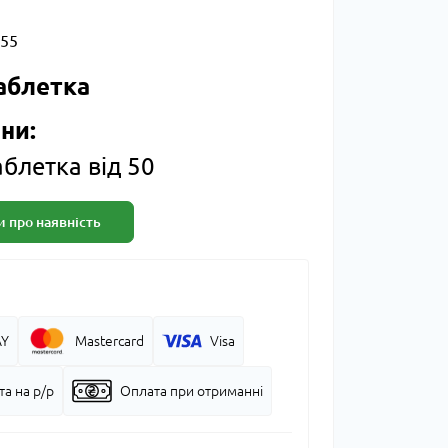
55
таблетка
ни:
таблетка від 50
 про наявність
AY
Mastercard
Visa
а на р/р
Оплата при отриманні