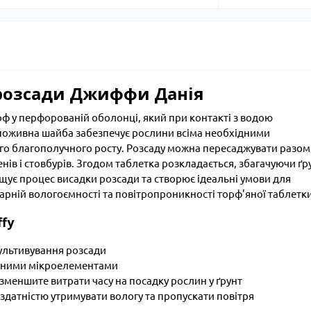
 розсади Джиффи Данія
рф у перфорованій оболонці, який при контакті з водою
 поживна шайба забезпечує рослини всіма необхідними
го благополучного росту. Розсаду можна пересаджувати разом
нів і стовбурів. Згодом таблетка розкладається, збагачуючи ґр
ує процес висадки розсади та створює ідеальні умови для
гарній вологоємності та повітропроникності торф'яної таблетки
ffy
ультивування розсади
рібними мікроелементами
зменшите витрати часу на посадку рослин у ґрунт
здатністю утримувати вологу та пропускати повітря