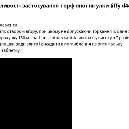
бливості застосування торф'яної пігулки Jiffy d4
елементи.
ях отвором вгору, при цьому не допускаючи торкання їх один 
рахунку 150 мл на 1 шт., таблетка збільшиться у висоту в 7 разів
адлишки води злити і висадити в поглиблення на оптимальну
 таблетку.