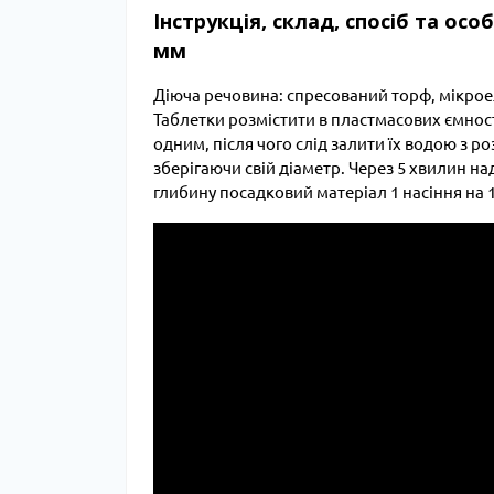
Інструкція, склад, спосіб та осо
мм
Діюча речовина: спресований торф, мікро
Таблетки розмістити в пластмасових ємност
одним, після чого слід залити їх водою з роз
зберігаючи свій діаметр. Через 5 хвилин н
глибину посадковий матеріал 1 насіння на 1