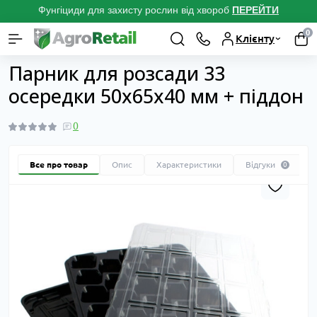
Фунгіциди для захисту рослин від хвороб
ПЕРЕЙТ
И
0
Клієнту
Каталог товарів
Товари для вирощування розсади
Касети для 
Парник для розсади 33
осередки 50x65x40 мм + піддон
0
Все про товар
Опис
Характеристики
Відгуки
0