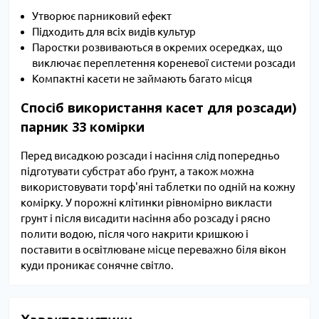
Утворює парниковий ефект
Підходить для всіх видів культур
Паростки розвиваються в окремих осередках, що
виключає переплетення кореневої системи розсади
Компактні касети не займають багато місця
Спосіб використання касет для розсади)
парник 33 комірки
Перед висадкою розсади і насіння слід попередньо
підготувати субстрат або ґрунт, а також можна
використовувати торф'яні таблетки по одній на кожну
комірку. У порожні клітинки рівномірно викласти
грунт і після висадити насіння або розсаду і рясно
полити водою, після чого накрити кришкою і
поставити в освітлюване місце переважно біля вікон
куди проникає сонячне світло.