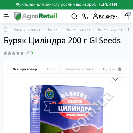
Фунгіциди для захисту рослин від хвороб
ПЕРЕЙТ
И
0
Клієнту
Каталог товарів
Насіння
Насіння овочів
Насіння буряка
Бу
Буряк Циліндра 200 г Gl Seeds
0
Все про товар
Опис
Характеристики
Відгуки
0