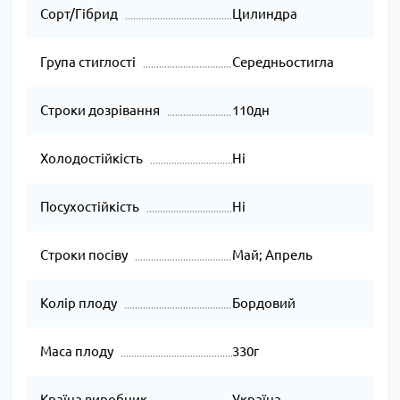
Сорт/Гібрид
Цилиндра
Група стиглості
Середньостигла
Строки дозрівання
110дн
Холодостійкість
Ні
Посухостійкість
Ні
Строки посіву
Май; Апрель
Колір плоду
Бордовий
Маса плоду
330г
Країна виробник
Україна