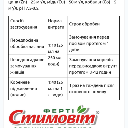
цинк (Zn) – 25 мг/л, мідь (Cu) – 50 мг/л, кобальт (Со) – 5
мг/л, рН 7.5-8.5.
Спосіб
Норма
Строк обробки
застосування
витрати
Замочування перед
Передпосівна
посівом протягом 1
1:10 (25
обробка насіння
доби
мл на
250 мл
Передпосадкове
Замочування коренів
води)
замочування
перед висадкою в грунт
живців
протягом 8 -12 годин
Кореневе
1:40 (25
1 раз на тиждень після
підживлення
мл на 1
основного поливу
(полив)
л води)