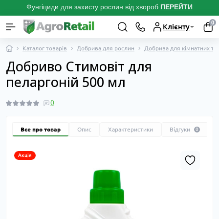
Фунгіциди для захисту рослин від хвороб
ПЕРЕЙТ
И
0
Клієнту
Каталог товарів
Добрива для рослин
Добрива для кімнатних та 
Добриво Стимовіт для
пеларгоній 500 мл
0
Все про товар
Опис
Характеристики
Відгуки
0
Акція