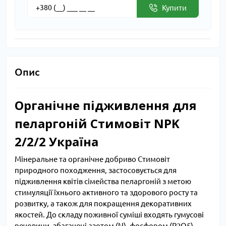
Купити
Опис
Органічне підживлення для
пеларгоній Стимовіт NPK
2/2/2 Україна
Мінеральне та органічне добриво Стимовіт
природного походження, застосовується для
підживлення квітів сімейства пеларгоній з метою
стимуляції їхнього активного та здорового росту та
розвитку, а також для покращення декоративних
якостей. До складу поживної суміші входять гумусові
речовини, збагачені азотом (N), фосфором (P2O5),