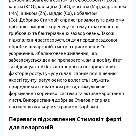
калієм (K2O), кальцієм (CaO), магнієм (Mg), марганцем
(Mn), цинком (Zn), міддю (Cu), кобальтом
(Co). Добриво Стимовіт сприяє тривалому та рясному
цвітінню, зміцнює кореневу систему та захищає від
грибкових та бактеріальних захворювань. Також
підживлення застосовується для передпосадкової
обробки пеларгоній з метою прискорення їх
укорінення. Збалансоване живлення, що
забезпечується даним препаратом, зміцнює імунітет
та підвищує стійкість до хвороб та несприятливих
факторів росту. Гумус у складі сприяє поліпшенню
якості ґрунту, регулює його вологість і служить
природним активатором росту, стимулюючи
формування кореневої системи та активне зростання
листя. Використання добрива Стимовіт сприяє
насиченню кольорів яскравими фарбами.
Переваги підживлення Стимовіт ферті
для пеларгоній