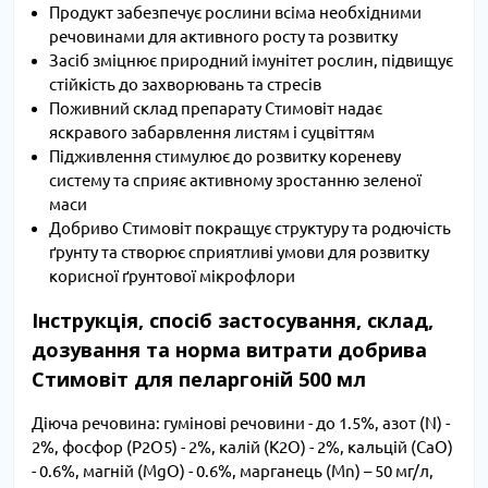
Продукт забезпечує рослини всіма необхідними
речовинами для активного росту та розвитку
Засіб зміцнює природний імунітет рослин, підвищує
стійкість до захворювань та стресів
Поживний склад препарату Стимовіт надає
яскравого забарвлення листям і суцвіттям
Підживлення стимулює до розвитку кореневу
систему та сприяє активному зростанню зеленої
маси
Добриво Стимовіт покращує структуру та родючість
ґрунту та створює сприятливі умови для розвитку
корисної ґрунтової мікрофлори
Інструкція, спосіб застосування, склад,
дозування та норма витрати добрива
Стимовіт для пеларгоній 500 мл
Діюча речовина: гумінові речовини - до 1.5%, азот (N) -
2%, фосфор (P2O5) - 2%, калій (К2O) - 2%, кальцій (CaO)
- 0.6%, магній (MgO) - 0.6%, марганець (Mn) – 50 мг/л,