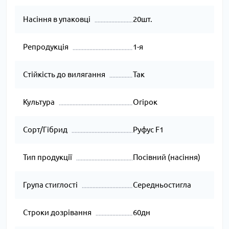
Насіння в упаковці
20шт.
Репродукція
1-я
Стійкість до вилягання
Так
Культура
Огірок
Сорт/Гібрид
Руфус F1
Тип продукції
Посівний (насіння)
Група стиглості
Середньостигла
Строки дозрівання
60дн