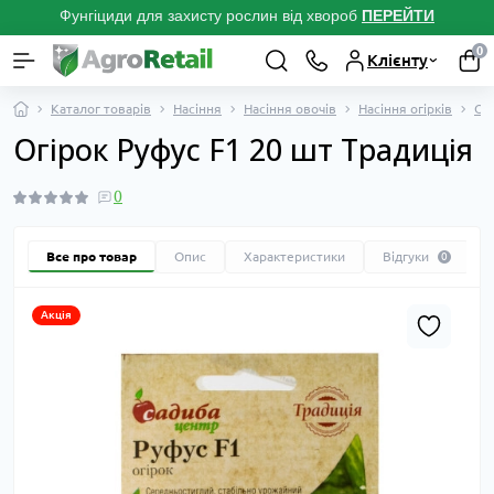
Фунгіциди для захисту рослин від хвороб
ПЕРЕЙТ
И
0
Клієнту
Каталог товарів
Насіння
Насіння овочів
Насіння огірків
Ог
Огірок Руфус F1 20 шт Традиція
0
Все про товар
Опис
Характеристики
Відгуки
0
Акція