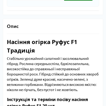
Опис
Насіння огірка Руфус F1
Традиція
Стабільно урожайний салатний і засолювальний
гібрид. Рослина середньоспіла, бджілозапильна,
високостійка до справжньої і несправжньої
борошнистої роси. Гібрид стійкий до основних хвороб
огірків. Зеленці дуже красиві, насичено-зелені, з
великими горбиками. Відрізняються високою якістю:
ніколи не гірчать, без пустот і не жовтіють.
Інструкція та терміни посіву насіння
огірка Руфус F1 20 шт