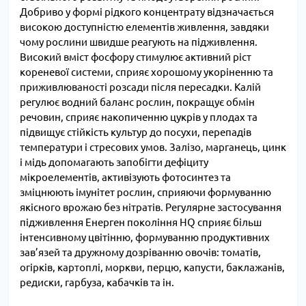
Добриво у формі рідкого концентрату відзначається
високою доступністю елементів живлення, завдяки
чому рослини швидше реагують на підживлення.
Високий вміст фосфору стимулює активний ріст
кореневої системи, сприяє хорошому укоріненню та
приживлюваності розсади після пересадки. Калій
регулює водний баланс рослин, покращує обмін
речовин, сприяє накопиченню цукрів у плодах та
підвищує стійкість культур до посухи, перепадів
температури і стресових умов. Залізо, марганець, цинк
і мідь допомагають запобігти дефіциту
мікроелементів, активізують фотосинтез та
зміцнюють імунітет рослин, сприяючи формуванню
якісного врожаю без нітратів. Регулярне застосування
підживлення Енерген покоління HQ сприяє більш
інтенсивному цвітінню, формуванню продуктивних
зав’язей та дружному дозріванню овочів: томатів,
огірків, картоплі, моркви, перцю, капусти, баклажанів,
редиски, гарбуза, кабачків та ін.