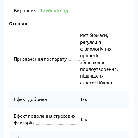
Виробник:
Сімейний Сад
Основні
Ріст біомаси,
регуляція
фізиологічних
процесів,
Призначення препарату
збільшення
плодоутворення,
підвищеня
стресостійкості
Ефект добрива
Так
Ефект подолання стресових
Так
факторів