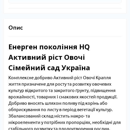
Опис
Енерген покоління HQ
Активний ріст Овочі
Сімейний сад Україна
Комплексне добриво Активний ріст Овочі Крапля
життя призначене для росту та розвитку овочевих
культур відкритого та закритого ґрунту, підвищення
врожайності, товарних і смакових якостей продукції.
Добриво вносять шляхом поливу під корінь або
обприскування по листу в період вегетації культур.
Збалансований склад містить макро- та
мікроелементи у потрібних пропорціях, необхідні для
стабільного розвитку та плодоутворення рослин.