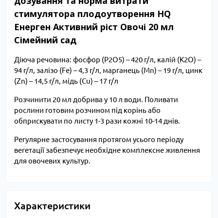
дозування та норма витрати
стимулятора плодоутворення HQ
Енерген Активний ріст Овочі 20 мл
Сімейний сад
Діюча речовина: фосфор (P2O5) – 420 г/л, калій (К2О) –
94 г/л, залізо (Fe) – 4,3 г/л, марганець (Mn) – 19 г/л, цинк
(Zn) – 14,5 г/л, мідь (Cu) – 17 г/л
Розчинити 20 мл добрива у 10 л води. Поливати
рослини готовим розчином під корінь або
обприскувати по листу 1-3 рази кожні 10-14 днів.
Регулярне застосування протягом усього періоду
вегетації забезпечує необхідне комплексне живлення
для овочевих культур.
Характеристики