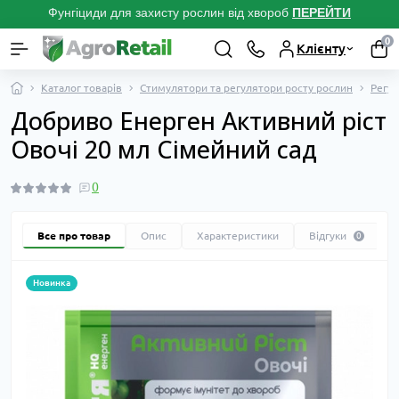
Фунгіциди для захисту рослин від хвороб
ПЕРЕЙТ
И
0
Клієнту
Каталог товарів
Стимулятори та регулятори росту рослин
Регул
Добриво Енерген Активний ріст
Овочі 20 мл Сімейний сад
0
Все про товар
Опис
Характеристики
Відгуки
0
Новинка