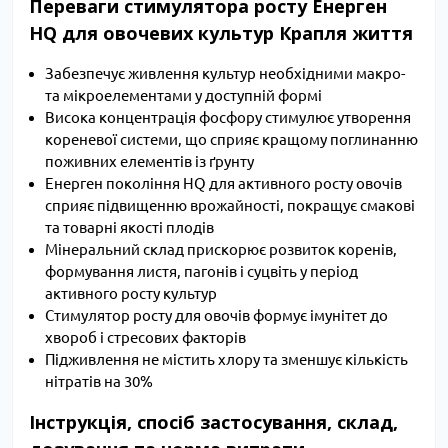
Переваги стимулятора росту Енерген
HQ для овочевих культур Крапля життя
Забезпечує живлення культур необхідними макро-
та мікроелементами у доступній формі
Висока концентрація фосфору стимулює утворення
кореневої системи, що сприяє кращому поглинанню
поживних елементів із ґрунту
Енерген покоління HQ для активного росту овочів
сприяє підвищенню врожайності, покращує смакові
та товарні якості плодів
Мінеральний склад прискорює розвиток коренів,
формування листя, пагонів і суцвіть у період
активного росту культур
Стимулятор росту для овочів формує імунітет до
хвороб і стресових факторів
Підживлення не містить хлору та зменшує кількість
нітратів на 30%
Інструкція, спосіб застосування, склад,