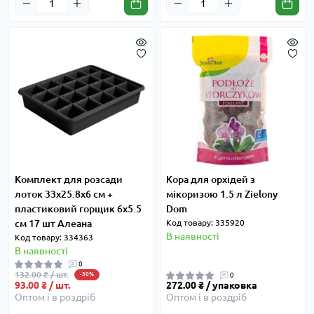
Комплект для розсади
Кора для орхідей з
лоток 33х25.8х6 см +
мікоризою 1.5 л Zielony
пластиковий горщик 6х5.5
Dom
см 17 шт Алеана
Код товару: 335920
В наявності
Код товару: 334363
В наявності
0
132.00 ₴ / шт.
-30%
0
93.00 ₴ / шт.
272.00 ₴ / упаковка
Оптом і в роздріб
Оптом і в роздріб