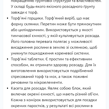
покращенню ґрунтової структури та властивостей.
У складі будь-якого якісного розсадного ґрунту
завжди є торф.
Торф'яні горщики. Торф'яний виріб, що має
форму склянки. Перетин може бути прямокутним
або циліндричним. Використовується у якості
тимчасової ємності, у якій культивується розсада.
Його головна перевага полягає у можливості
висадження рослини в землю зі склянкою, щоб
уникнути пошкодження кореневої системи.
Торф'яні таблетки. Є простим та ефективним
способом, як отримати здорову розсаду. Для їх
виготовлення використовується подрібнений
спресований торф та мох, а також поживні
речовини та мікроелементи.
Касета для розсади. Являє собою блок, який
включає окремі ємності, що мають різний об'єм.
Кожна з комірок використовується для посадки
окремих паростків, у результаті всі рослини в