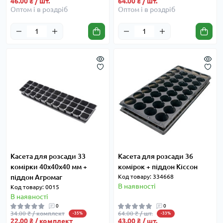
46.00 ₴ / шт.
64.00 ₴ / шт.
Оптом і в роздріб
Оптом і в роздріб
Касета для розсади 33
Касета для розсади 36
комірки 40x40x40 мм +
комірок + піддон Кіссон
піддон Агромаг
Код товару: 334668
В наявності
Код товару: 0015
В наявності
0
0
34.00 ₴ / комплект
64.00 ₴ / шт.
-35%
-33%
22.00 ₴ / комплект
43.00 ₴ / шт.