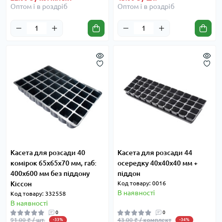
Оптом і в роздріб
Оптом і в роздріб
Касета для розсади 40
Касета для розсади 44
комірок 65x65x70 мм, габ:
осередку 40x40x40 мм +
400x600 мм без піддону
піддон
Кіссон
Код товару: 0016
В наявності
Код товару: 332558
В наявності
0
0
91.00 ₴ / шт.
43.00 ₴ / комплект
-33%
-34%