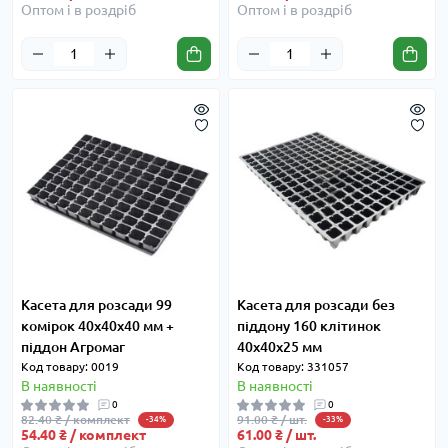
Оптом і в роздріб
Оптом і в роздріб
Касета для розсади 99
Касета для розсади без
комірок 40x40x40 мм +
піддону 160 клітинок
піддон Агромаг
40x40x25 мм
Код товару: 0019
Код товару: 331057
В наявності
В наявності
0
0
82.40 ₴ / комплект
91.00 ₴ / шт.
-34%
-33%
54.40 ₴ / комплект
61.00 ₴ / шт.