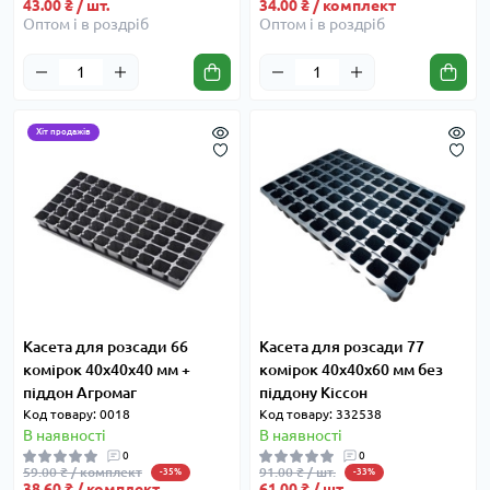
43.00 ₴ / шт.
34.00 ₴ / комплект
Оптом і в роздріб
Оптом і в роздріб
Хіт продажів
Касета для розсади 66
Касета для розсади 77
комірок 40x40x40 мм +
комірок 40x40x60 мм без
піддон Агромаг
піддону Кіссон
Код товару: 0018
Код товару: 332538
В наявності
В наявності
0
0
59.00 ₴ / комплект
91.00 ₴ / шт.
-35%
-33%
38.60 ₴ / комплект
61.00 ₴ / шт.