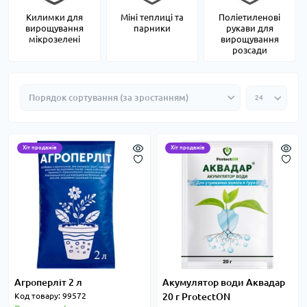
Килимки для
Міні теплиці та
Поліетиленові
вирощування
парники
рукави для
мікрозелені
вирощування
розсади
Хіт продажів
Хіт продажів
Агроперліт 2 л
Акумулятор води Аквадар
Код товару: 99572
20 г ProtectON