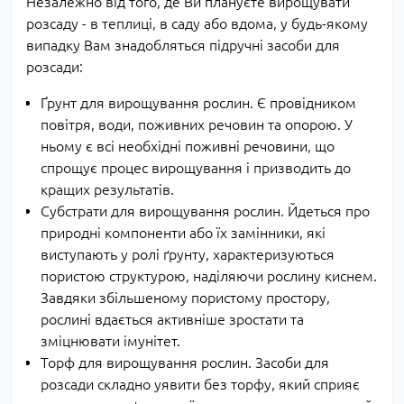
Незалежно від того, де Ви плануєте вирощувати
розсаду - в теплиці, в саду або вдома, у будь-якому
випадку Вам знадобляться підручні засоби для
розсади:
Ґрунт для вирощування рослин. Є провідником
повітря, води, поживних речовин та опорою. У
ньому є всі необхідні поживні речовини, що
спрощує процес вирощування і призводить до
кращих результатів.
Субстрати для вирощування рослин. Йдеться про
природні компоненти або їх замінники, які
виступають у ролі ґрунту, характеризуються
пористою структурою, наділяючи рослину киснем.
Завдяки збільшеному пористому простору,
рослині вдається активніше зростати та
зміцнювати імунітет.
Торф для вирощування рослин. Засоби для
розсади складно уявити без торфу, який сприяє