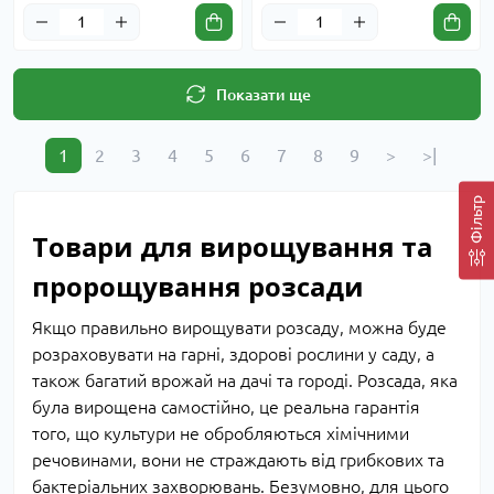
Показати ще
1
2
3
4
5
6
7
8
9
>
>|
Фільтр
Товари для вирощування та
пророщування розсади
Якщо правильно вирощувати розсаду, можна буде
розраховувати на гарні, здорові рослини у саду, а
також багатий врожай на дачі та городі. Розсада, яка
була вирощена самостійно, це реальна гарантія
того, що культури не обробляються хімічними
речовинами, вони не страждають від грибкових та
бактеріальних захворювань. Безумовно, для цього