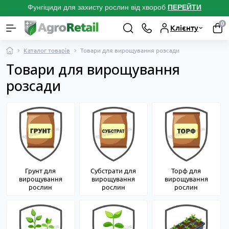
Фунгіциди для захисту рослин від хвороб
ПЕРЕЙТ
И
0
Клієнту
Каталог товарів
Товари для вирощування розсади
Товари для вирощування
розсади
Грунт для
Субстрати для
Торф для
вирощування
вирощування
вирощування
рослин
рослин
рослин