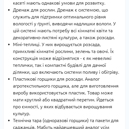
касеті мають однакові умови для розвитку.
Дренаж для рослин. Дренаж є системою, що
служить для підтримки оптимального рівня
вологості у ґрунті, виводячи надлишки вологи. У
цій системі мають потребу всі кімнатні квіти та
декоративно-листяні культури, а також розсади.
Міні-теплиці. У них вирощується розсада,
примхливі кімнатні рослини, зелень та овочі. Їх
конструкція може відрізнятися - є як невеликі
теплички, так і компактні будівлі для дачної
ділянки, що включають системи поливу і обігріву.
Пластикові горщики для розсади. Аналог
агротекстильного горщика, але для виготовлення
виробу використовується пластик. Товар може
мати круглий або квадратний перетин. Йдеться
про ємності, у яких відбувається вирощування
культур.
Технічна тара (одноразові горщики) та пакети для
саджанців. Мабуть найдешевший аналог усім