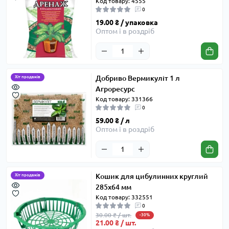
Код товару: 4555
0
19.00 ₴ / упаковка
Оптом і в роздріб
Добриво Вермикуліт 1 л
Хіт продажів
Агроресурс
Код товару: 331366
0
59.00 ₴ / л
Оптом і в роздріб
Кошик для цибулинних круглий
Хіт продажів
285x64 мм
Код товару: 332551
0
30.00 ₴ / шт.
-30%
21.00 ₴ / шт.