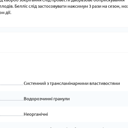
 плодів. Белліс слід застосовувати максимум 3 рази на сезон, м
м дії.
Системний з трансламінарними властивостями
Водорозчинні гранули
Неорганічні