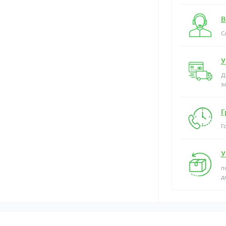
В
С
У
Д
з
Г
Г
У
п
д