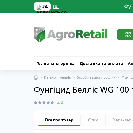
Фун
UA
RU
Головна сторінка
Доставка та оплата
Ак
Каталог товарів
Засоби захисту рослин
Фунгіц
Фунгіцид Белліс WG 100 г
0
Все про товар
Опис
Характер