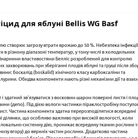
ид для яблуні Bellis WG Basf
лю створює загрозу втрати врожаю до 50 %. Небезпека інфекції
и в різному діапазоні температур, у тому числі в холодильних
амінарними властивостями Белліс розроблений для контролю
их захворювань при зберіганні плодів яблуні та груші після збо
ини: боскалід (boskalid) хімічного класу карбоксаліни та
білурини. Обидва компоненти мають різні механізми дії та взає
і здатний зв’язуватися з восковим шаром поверхні листя і плод
ини (депо). Під дією вологи частинки піраклостробіну поступо
ист. Частина компонента здатна перерозподілятися всередині
 ділянки, що особливо важливо при високій вологості, коли
 локально-системну дію, проникає всередину тканин рослини т
изу вгору) до верхніх частин рослини. Додатково частина