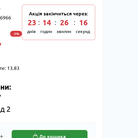
Акція закінчиться через:
6966
23
:
14
:
26
:
15
днів
годин
хвилин
секунд
-3%
/
те:
13.83
ни:
/
д 2
До кошика