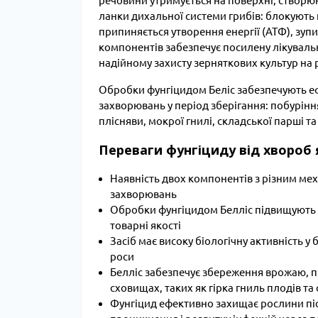
речовини утримується на поверхні, створюю
ланки дихальної системи грибів: блокують 
припиняється утворення енергії (АТФ), зуп
компонентів забезпечує посилену лікуваль
надійному захисту зерняткових культур на 
Обробки фунгіцидом Беліс забезпечують еф
захворювань у період зберігання: побуріння 
плісняви, мокрої гнилі, складської парші та
Переваги фунгіциду від хвороб 
Наявність двох компонентів з різним мех
захворювань
Обробки фунгіцидом Белліс підвищують ле
товарні якості
Засіб має високу біологічну активність 
роси
Белліс забезпечує збереження врожаю, п
сховищах, таких як гірка гниль плодів т
Фунгіцид ефективно захищає рослини пі