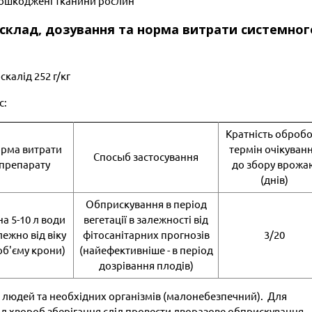
 пошкоджені тканини рослин
, склад, дозування та норма витрати системног
скалід 252 г/кг
с:
Кратність обробо
рма витрати
термін очікуван
Спосыб застосування
препарату
до збору врожа
(днів)
Обприскування в період
 на 5-10 л води
вегетації в залежності від
лежно від віку
фітосанітарних прогнозів
3/20
об'єму крони)
(найефективніше - в період
дозрівання плодів)
ля людей та необхідних організмів (малонебезпечний). Для
ід хвороб зберігання слід провести дворазове обприскування