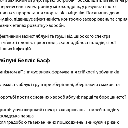
чи захисний бар’єр. Піраклостробін і боскалід впливають на р
перенесення електронів у мітохондріях, у результаті чого
иняється проростання спор та ріст міцелію. Поєднання двох
ну дію, підвищує ефективність контролю захворювань та сприя
різних етапах розвитку хвороби.
ективний захист яблуні та груші від широкого спектра
м’якоті плодів, гіркої гнилі, склоподібності плодів, сірої
 інших інфекцій.
яблуні Белліс Басф
анізмом дії знижує ризик формування стійкості у збудників
жкість яблук і груш при зберіганні, зберігаючи смакові та
у боротьбі проти основних хвороб яблуні: парші та борошнистої
ригнічуючи широкий спектр захворювань і гнилей плодів у
а складська парша
сля градобою та механічних пошкоджень, знижуючи ризик