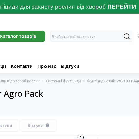
гіциди для захисту рослин від хвороб
ПЕРЕЙТ
И
Каталог товарів
ції
Контакти
Про нас
Відгуки
иди від хвороб рослин
Системні фунгіциди
Фунгіцид Белліс WG 100 г Ag
 Agro Pack
истики
Відгуки
0