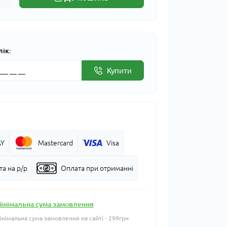
лік:
Купити
AY
Mastercard
Visa
а на р/р
Оплата при отриманні
інімальна сума замовлення
інімальна сума замовлення на сайті - 299грн