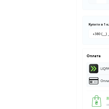
Купити в 1 к
Оплата
LIQP
Оплат
М
М