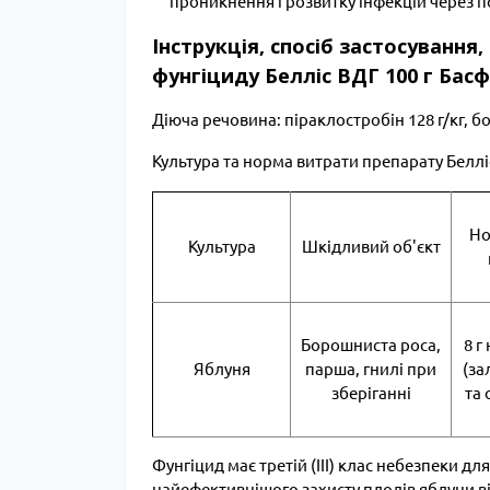
проникнення і розвитку інфекцій через
Інструкція, спосіб застосування
фунгіциду Белліс ВДГ 100 г Басф
Діюча речовина: піраклостробін 128 г/кг, бо
Культура та норма витрати препарату Беллі
Но
Культура
Шкідливий об'єкт
Борошниста роса,
8 г
Яблуня
парша, гнилі при
(за
зберіганні
та 
Фунгіцид має третій (III) клас небезпеки д
найефективнішого захисту плодів яблуни в