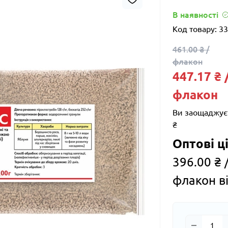
В наявності
Код товару:
33
461.00 ₴ /
флакон
447.17 ₴ 
флакон
Ви заощаджує
₴
Оптові ці
396.00 ₴ 
флакон ві