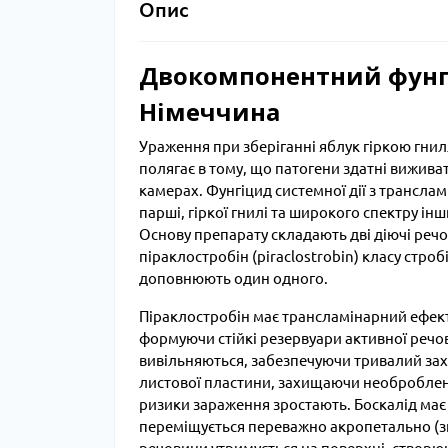
Опис
Двокомпонентний фунгіц
Німеччина
Ураження при зберіганні яблук гіркою гнил
полягає в тому, що патогени здатні виживат
камерах. Фунгіцид системної дії з трансл
парші, гіркої гнилі та широкого спектру інш
Основу препарату складають дві діючі речов
піраклостробін (piraclostrobin) класу стро
доповнюють один одного.
Піраклостробін має трансламінарний ефект 
формуючи стійкі резервуари активної речов
вивільняються, забезпечуючи тривалий зах
листової пластини, захищаючи необроблені
ризики зараження зростають. Боскалід має
переміщується переважно акропетально (зн