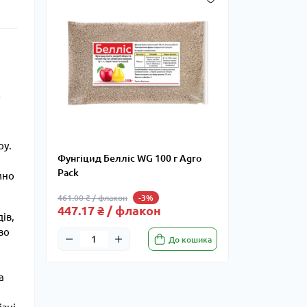
ру.
Фунгіцид Белліс WG 100 г Agro
Pack
мно
461.00 ₴ / флакон
-3%
447.17 ₴ / флакон
ів,
во
До кошика
а